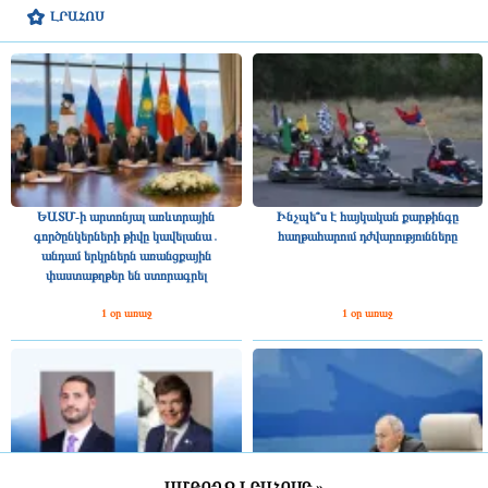
ԼՐԱՀՈՍ
ԵԱՏՄ-ի արտոնյալ առևտրային
Ինչպե՞ս է հայկական քարթինգը
գործընկերների թիվը կավելանա․
հաղթահարում դժվարությունները
անդամ երկրներն առանցքային
փաստաթղթեր են ստորագրել
1 օր առաջ
1 օր առաջ
ԱՄԲՈՂՋ ԼՐԱՀՈՍԸ »