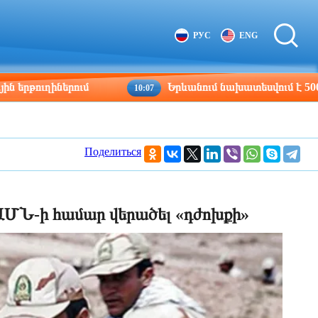
Tbilisi
Moscow
РУС
ENG
10:18
09:18
ներում
Երևանում նախատեսվում է 500 մլն դոլար
10:07
Поделиться
 ԱՄՆ-ի համար վերածել «դժոխքի»