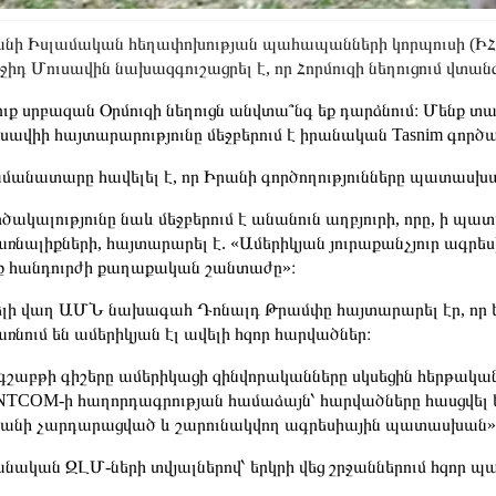
նի Իսլամական հեղափոխության պահապանների կորպուսի (ԻՀ
իդ Մուսավին նախազգուշացրել է, որ Հորմուզի նեղուցում վտ
ւք սրբազան Օրմուզի նեղուցն անվտա՞նգ եք դարձնում։ Մենք տ
սավիի հայտարարությունը մեջբերում է իրանական Tasnim գործա
մանատարը հավելել է, որ Իրանի գործողությունները պատասխա
ծակալությունը նաև մեջբերում է անանուն աղբյուրի, որը, ի պ
ռնալիքների, հայտարարել է. «Ամերիկյան յուրաքանչյուր ագր
ք հանդուրժի քաղաքական շանտաժը»։
լի վաղ ԱՄՆ նախագահ Դոնալդ Թրամփը հայտարարել էր, որ ե
ռնում են ամերիկյան էլ ավելի հզոր հարվածներ։
գշաբթի գիշերը ամերիկացի զինվորականները սկսեցին հերթակ
TCOM-ի հաղորդագրության համաձայն՝ հարվածները հասցվել 
անի չարդարացված և շարունակվող ագրեսիային պատասխան»
նական ԶԼՄ-ների տվյալներով՝ երկրի վեց շրջաններում հզոր պայթ