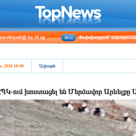
ris
Los Angeles
Beijing
Yerevan
:18
23:18
14:18
10:18
 ևս 10 օր
Փոփոխություն՝ ավտոբուսային երթուղի
10:12
ս, 2026 10:00
Աշխարհ
ՊԿ-ում խոստացել են Մերձավոր Արևելքը