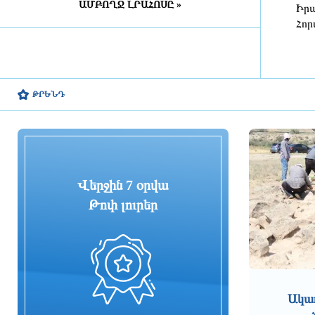
զովացուցիչ ըմպելիքների
ԱՄԲՈՂՋ ԼՐԱՀՈՍԸ »
Իրա
արտադրությունը
Հոր
3 ժամ առաջ
Իրանի շուրջ հակամարտության
կարգավորումից հետո նավթի և
բենզինի գները կտրուկ կնվազեն.
ԹՐԵՆԴ
Թրամփ
3 ժամ առաջ
Մանրամասներ
բենզալցակայանում տեղի ունեցած
պայթյունից. ՆԳՆ
Վերջին 7 օրվա
3 ժամ առաջ
Թոփ լուրեր
Subway միջազգային արագ սննդի
ցանց Հայաստանում
3 ժամ առաջ
Ակա
Փրկարարներն աղբակույտի
տակից դուրս են բերել