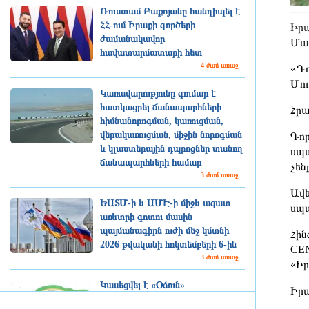
Ռուստամ Բաքոյանը հանդիպել է
ՀՀ-ում Իրաքի գործերի
Իրա
ժամանակավոր
Մաջ
հավատարմատարի հետ
4 ժամ առաջ
«Դո
Մու
Կառավարությունը գումար է
հատկացրել ճանապարհների
Հրա
հիմնանորոգման, կառուցման,
վերակառուցման, միջին նորոգման
Գոր
և կլաստերային դպրոցներ տանող
սպա
ճանապարհների համար
չեն
3 ժամ առաջ
Ավե
ԵԱՏՄ-ի և ԱՄԷ-ի միջև ազատ
սպա
առևտրի գոտու մասին
պայմանագիրն ուժի մեջ կմտնի
Հին
2026 թվականի հոկտեմբերի 6-ին
CEN
3 ժամ առաջ
«Իր
Կասեցվել է «Օձուն»
Իրա
ապրանքանիշի գազավորված