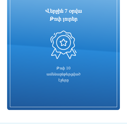
Վերջին 7 օրվա
Թոփ լուրեր
0
«ՑԱՅԳ» հեռուստաընկերությունն
Հիմնանորոգվում է Սևան-Մարտունի-
իրականացնում է «Շիրակցու խոսք»
Վարդենիս-ՀՀ սահման
ծրագիրը
ավտոճանապարհի մի հատվածը
3 ժամ առաջ
4 ժամ առաջ
Թոփ 10
ամենաընթերցված
էջերը
Հուլիսը եղել է BYD-ի ամենահաջող
Ռիհաննան «ստեղծագործական
ամիսը
գործընթացի մեջ է»