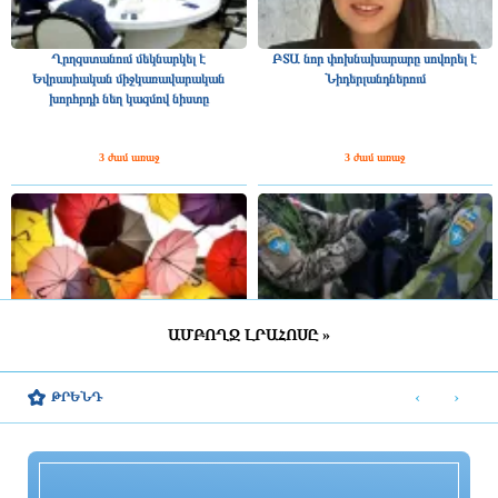
Ղրղզստանում մեկնարկել է
ԲՏԱ նոր փոխնախարարը սովորել է
Եվրասիական միջկառավարական
Նիդերլանդներում
խորհրդի նեղ կազմով նիստը
3 ժամ առաջ
3 ժամ առաջ
ԱՄԲՈՂՋ ԼՐԱՀՈՍԸ »
ՀՀ շրջանների մեծ մասում սպասվում է
Շվեդիայում 2026 թվականին
կարճատև անձրև և ամպրոպ,
զորակոչիկների թիվը կլինի
‹
›
ԹՐԵՆԴ
հնարավոր է կարկուտ
ամենամեծը մի քանի տասնամյակի
ընթացքում
3 ժամ առաջ
3 ժամ առաջ