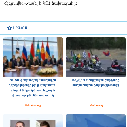
ճշգրտվեն»,-ասել է ԿԸՀ նախագահը։
ԼՐԱՀՈՍ
ԵԱՏՄ-ի արտոնյալ առևտրային
Ինչպե՞ս է հայկական քարթինգը
գործընկերների թիվը կավելանա․
հաղթահարում դժվարությունները
անդամ երկրներն առանցքային
փաստաթղթեր են ստորագրել
8 ժամ առաջ
8 ժամ առաջ