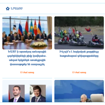
ԼՐԱՀՈՍ
ԵԱՏՄ-ի արտոնյալ առևտրային
Ինչպե՞ս է հայկական քարթինգը
գործընկերների թիվը կավելանա․
հաղթահարում դժվարությունները
անդամ երկրներն առանցքային
փաստաթղթեր են ստորագրել
13 ժամ առաջ
13 ժամ առաջ