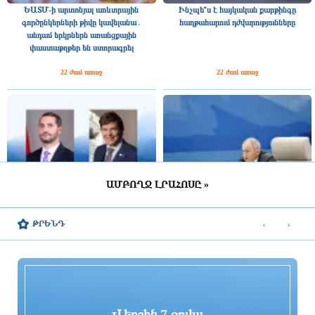
ԵԱՏՄ-ի արտոնյալ առևտրային
Ինչպե՞ս է հայկական քարթինգը
գործընկերների թիվը կավելանա․
հաղթահարում դժվարությունները
անդամ երկրներն առանցքային
փաստաթղթեր են ստորագրել
22 ժամ առաջ
22 ժամ առաջ
ԱՄԲՈՂՋ ԼՐԱՀՈՍԸ »
Շվեդիայի Ռիկսդագի խոսնակը
2025 թվականին Հայաստանը ԵԱՏՄ–
շնորհավորել է Ռուբեն Ռուբինյանին՝
ին ավելի շատ վճարել է, քան ստացել
‹
›
ԹՐԵՆԴ
ՀՀ ԱԺ նախագահի պաշտոնում
միությունից
ընտրվելու կապակցությամբ
22 ժամ առաջ
22 ժամ առաջ
Վերջին 7 օրվա