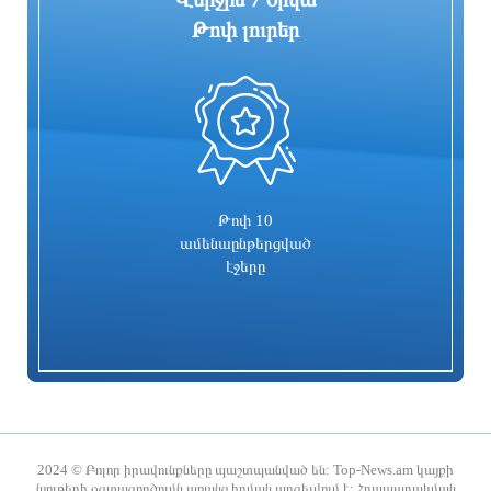
Թոփ լուրեր
0
Գարեգին Բ-ի և վեց եպիսկոպոսների
Իսրայելն արձագանքել է Թուրքիայի
գործը քննող դատավորն
մեղադրանքներին
ինքնաբացարկ հայտնեց. նոր
դատավոր է նշանակվելու
22 ժամ առաջ
23 ժամ առաջ
Թոփ 10
ամենաընթերցված
էջերը
Տաթև համայնքի նախկին ղեկավար
Համայնքներում կիրականացվեն
Մուրադ Սիմոնյանից կբռնագանձվի 4
հունական ժողովրդական պարերի
միլիոն 454 հազար դրամ
ուսուցման ծրագրեր
2024 © Բոլոր իրավունքները պաշտպանված են: Top-News.am կայքի
նյութերի օգտագործումն առանց հղման արգելվում է: Հրապարակման