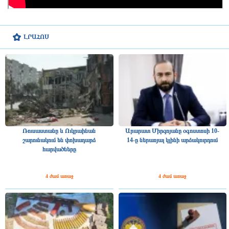
ԼՐԱՀՈՍ
Ռուսաստանը և Ուկրաինան
Արարատ Միրզոյանը օգոստոսի 10-
շարունակում են փոխադարձ
14-ը ներառյալ կլինի արձակուրդում
հարվածները
4 ժամ առաջ
4 ժամ առաջ