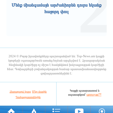
1
2
Մենք միանգամայն արժանիորեն դուրս եկանք
հաջորդ փուլ
Ակումբի ղեկավարությունը պատրաստ
2026-ի 1-ին կիսամյակում կոռուպցիոն
է եղել բավարարել Վինիսիուսի
բնույթի հանցագործությունների
ֆինանսական պահանջները
վերաբերյալ քննվել է 307 քրեական
2024 © Բոլոր իրավունքները պաշտպանված են: Top-News.am կայքի
վարույթ. ՔԿ
նյութերի օգտագործումն առանց հղման արգելվում է: Հրապարակման
հեղինակի կարծիքը ոչ միշտ է համընկնում խմբագրության կարծիքի
3 ժամ առաջ
3 ժամ առաջ
հետ: Գովազդների բովանդակության համար պատասխանատվությունը
գովազդատուներինն է:
ՆԳ նախարարը Սյունիքի
Թաիլանդի դպրոցում աշակերտը
սահմանային պահակակետերում
կրակոցներ է արձակել. կան զոհեր
հետևել է Ոստիկանության գվարդիայի
ծառայողների շուրջօրյա
Կայքի պատրաստում և
Հետադարձ կապ
Մեր մասին
հերթապահությանը
սպասարկում՝
sargssyan™
Գովազդատուներին
3 ժամ առաջ
3 ժամ առաջ
Ինչով է պայմանավորված եղանակի
Հնարավոր կլինի անզեն աչքով դիտել