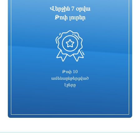
Վերջին 7 օրվա
Թոփ լուրեր
0
Գյումրու համայնքապետարանի
ԱՄՆ վիզան պետք է օգտագործել
նկատմամբ վստահության անկման և
առանց խախտումների․
կառույցի անգործության հերթական
դեսպանություն
փաստը՝ լուսանկարներով․ ՔՊ
խմբակցություն
3 ժամ առաջ
3 ժամ առաջ
Թոփ 10
ամենաընթերցված
էջերը
ՀՀ տարածքում ավտոճանապարհներն
Շենքը կպահպանի իր պատմական
անցանելի են
ճարտարապետական դիմագիծն ու
ինքնատիպությունը։