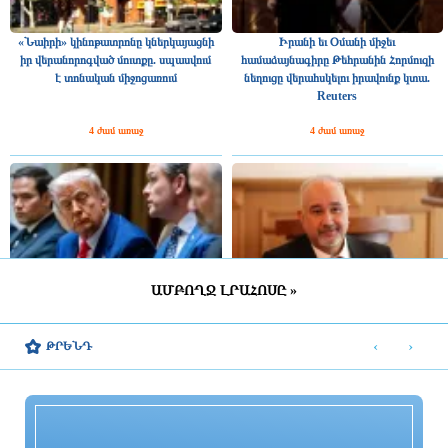
«Նաիրի» կինոթատրոնը կներկայացնի
Իրանի եւ Օմանի միջեւ
իր վերանորոգված մուտքը. սպասվում
համաձայնագիրը Թեհրանին Հորմուզի
է տոնական միջոցառում
նեղուցը վերահսկելու իրավունք կտա.
Reuters
4 ժամ առաջ
4 ժամ առաջ
ԱՄԲՈՂՋ ԼՐԱՀՈՍԸ »
Թրամփը Պենտագոնի ղեկավարից
Պակիստանի, Հայաստանի եւ ողջ
պարզաբանումներ է պահանջել
Կովկասի միջեւ մեծ հեռանկարներ է
‹
›
ԹՐԵՆԴ
տեսնում ՌԴ-ում Իսլամաբադի
դեսպանը
4 ժամ առաջ
3 ժամ առաջ