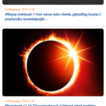
16 Փետրվար, 2026 15:58
Քնելուց առնվազն 3 ժամ առաջ այևս սնունդ չընդունելը կարող է
բարելավել սրտանոթային ...
16 Փետրվար, 2026 15:42
Փետրվարի 17-ին Անտարկտիդայի երկնքում տեղի կունենա