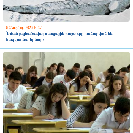
6 Փետրվար, 2026 16:37
Նման լայնածավալ սառցային դաշտերը համարվում են
հազվադեպ երևույթ