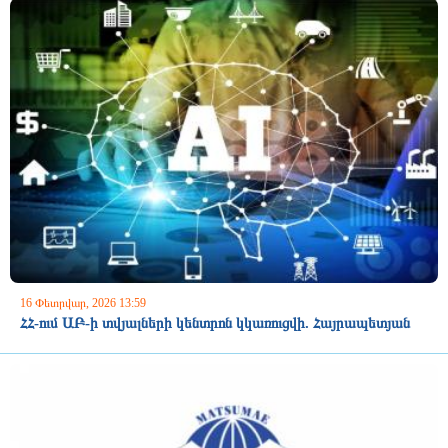
16 Փետրվար, 2026 13:59
ՀՀ-ում ԱԲ-ի տվյալների կենտրոն կկառուցվի. Հայրապետյան