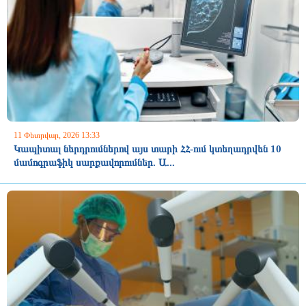
11 Փետրվար, 2026 13:33
Կապիտալ ներդրումներով այս տարի ՀՀ-ում կտեղադրվեն 10
մամոգրաֆիկ սարքավորումներ. Ա...