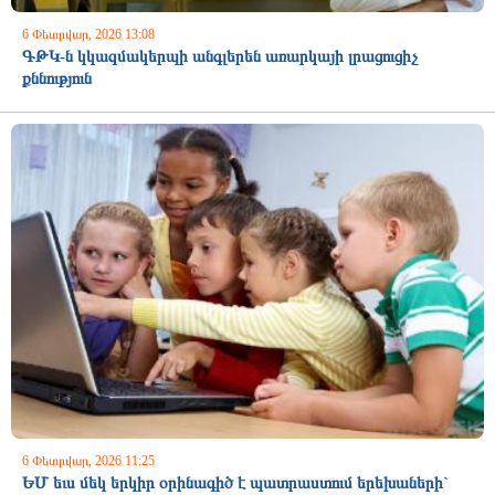
6 Փետրվար, 2026 13:08
ԳԹԿ-ն կկազմակերպի անգլերեն առարկայի լրացուցիչ
քննություն
6 Փետրվար, 2026 11:25
ԵՄ եւս մեկ երկիր օրինագիծ է պատրաստում երեխաների`