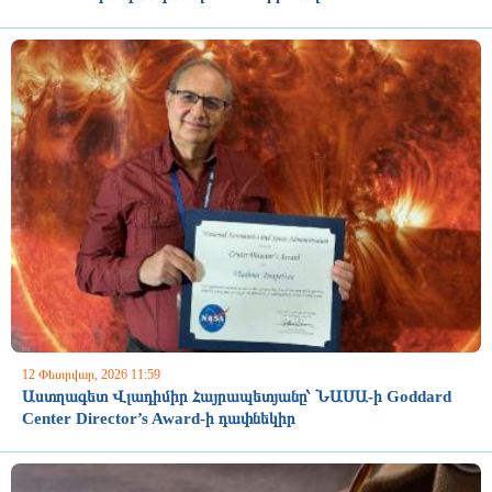
12 Փետրվար, 2026 11:59
Աստղագետ Վլադիմիր Հայրապետյանը՝ ՆԱՍԱ-ի Goddard
Center Director’s Award-ի դափնեկիր