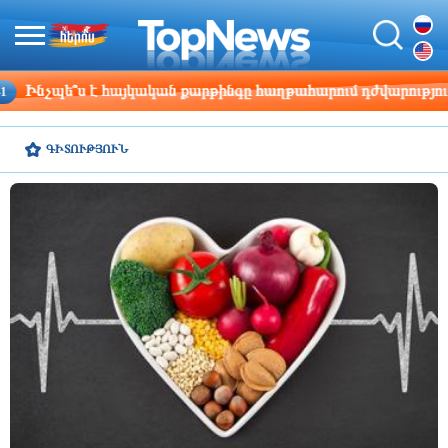
հաղթահարում դժվարությունները
Շվեդիայի Ռիկս
19:33
ԳԻՏՈՒԹՅՈՒՆ