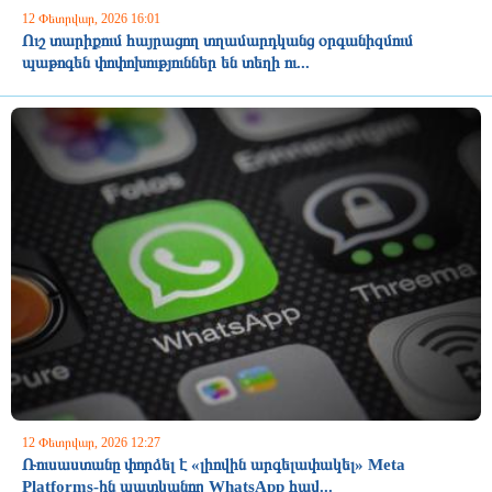
12 Փետրվար, 2026 16:01
Ուշ տարիքում հայրացող տղամարդկանց օրգանիզմում
պաթոգեն փոփոխություններ են տեղի ու...
12 Փետրվար, 2026 12:27
Ռուսաստանը փորձել է «լիովին արգելափակել» Meta
Platforms-ին պատկանող WhatsApp հավ...