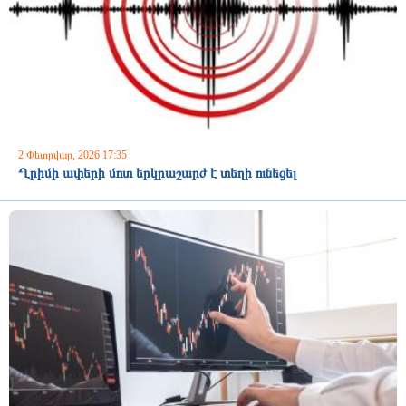
2 Փետրվար, 2026 17:35
Ղրիմի ափերի մոտ երկրաշարժ է տեղի ունեցել