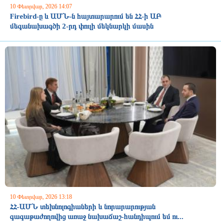
10 Փետրվար, 2026 14:07
Firebird-ը և ԱՄՆ-ն հայտարարում են ՀՀ-ի ԱԲ
մեգանախագծի 2-րդ փուլի մեկնարկի մասին
10 Փետրվար, 2026 13:18
ՀՀ-ԱՄՆ տեխնոլոգիաների և նորարարության
գագաթաժողովից առաջ նախաճաշ-հանդիպում եմ ու...