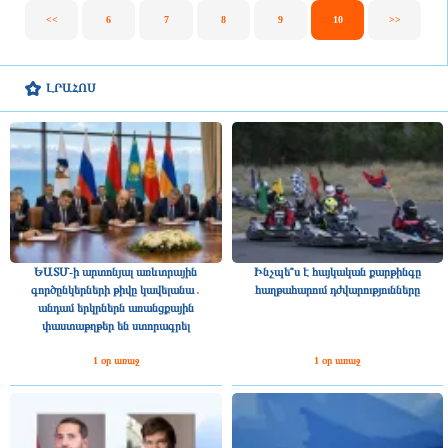
<<
6
7
8
9
10
>>
ԼՐԱՀՈՍ
ԵԱՏՄ-ի արտոնյալ առևտրային
Ինչպե՞ս է հայկական քարթինգը
գործընկերների թիվը կավելանա․
հաղթահարում դժվարությունները
անդամ երկրներն առանցքային
փաստաթղթեր են ստորագրել
1 օր առաջ
1 օր առաջ