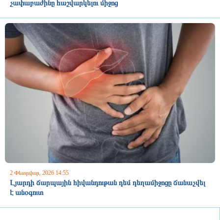
չափաբաժինը հաշվարկելու միջոց
2 Փետրվար, 2026 14:55
Լյարդի ճարպային հիվանդութան դեմ դեղամիջոցը ճանաչվել
է անօգուտ