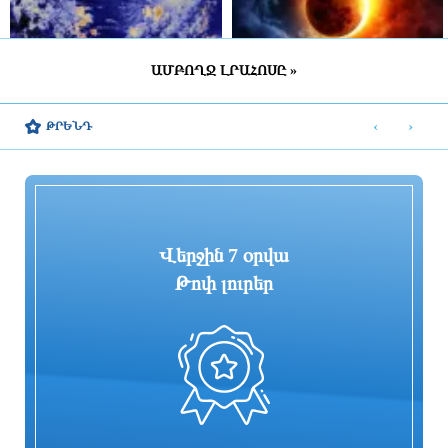
ԱՄԲՈՂՋ ԼՐԱՀՈՍԸ »
Ինչով է պայմանավորված եղանակի
Հնարավոր կլինի անզեն աչքով դիտել
կանխատեսման ճշգրտությունը
Արեգակի պսակը
‹
›
ԹՐԵՆԴ
4 ժամ առաջ
4 ժամ առաջ
Վերջին 7 օրվա
Թոփ լուրեր
Հորմուզի նեղուցում փոխվել է 49
Խաղային շուկան՝ վերահսկողության
առևտրային նավի երթուղի.
նոր փուլում․ կփրկի՞ թվային
CENTCOM
համակարգը կախվածությունից ու
ստվերից