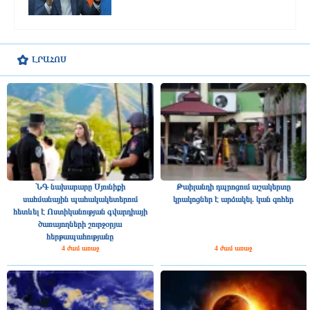
ԼՐԱՀՈՍ
ՆԳ նախարարը Սյունիքի
Թաիլանդի դպրոցում աշակերտը
սահմանային պահակակետերում
կրակոցներ է արձակել. կան զոհեր
հետևել է Ոստիկանության գվարդիայի
ծառայողների շուրջօրյա
հերթապահությանը
4 ժամ առաջ
4 ժամ առաջ