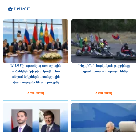
ԼՐԱՀՈՍ
ԵԱՏՄ-ի արտոնյալ առևտրային
Ինչպե՞ս է հայկական քարթինգը
գործընկերների թիվը կավելանա․
հաղթահարում դժվարությունները
անդամ երկրներն առանցքային
փաստաթղթեր են ստորագրել
2 ժամ առաջ
2 ժամ առաջ