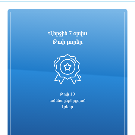
ընտրվելու կապակցությամբ
1 օր առաջ
1 օր առաջ
Վերջին 7 օրվա
Թոփ լուրեր
0
Գարեգին Բ-ի և վեց եպիսկոպոսների
Իսրայելն արձագանքել է Թուրքիայի
գործը քննող դատավորն
մեղադրանքներին
ինքնաբացարկ հայտնեց. նոր
դատավոր է նշանակվելու
1 օր առաջ
1 օր առաջ
Թոփ 10
ամենաընթերցված
էջերը