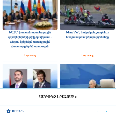
ԵԱՏՄ-ի արտոնյալ առևտրային
Ինչպե՞ս է հայկական քարթինգը
գործընկերների թիվը կավելանա․
հաղթահարում դժվարությունները
անդամ երկրներն առանցքային
փաստաթղթեր են ստորագրել
1 օր առաջ
1 օր առաջ
ԱՄԲՈՂՋ ԼՐԱՀՈՍԸ »
Շվեդիայի Ռիկսդագի խոսնակը
2025 թվականին Հայաստանը ԵԱՏՄ–
շնորհավորել է Ռուբեն Ռուբինյանին՝
ին ավելի շատ վճարել է, քան ստացել
‹
›
ԹՐԵՆԴ
ՀՀ ԱԺ նախագահի պաշտոնում
միությունից