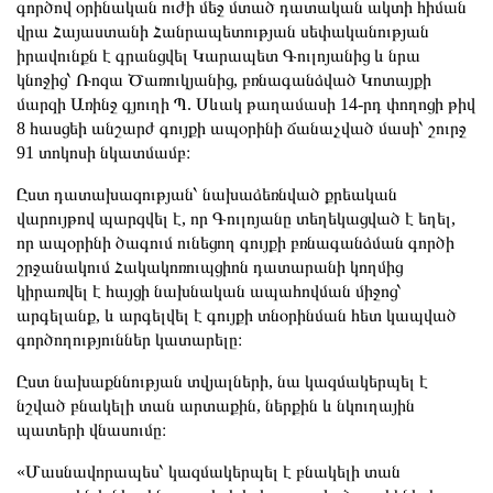
գործով օրինական ուժի մեջ մտած դատական ակտի հիման
վրա Հայաստանի Հանրապետության սեփականության
իրավունքն է գրանցվել Կարապետ Գուլոյանից և նրա
կնոջից՝ Ռոզա Ծառուկյանից, բռնագանձված Կոտայքի
մարզի Առինջ գյուղի Պ. Սևակ թաղամասի 14-րդ փողոցի թիվ
8 հասցեի անշարժ գույքի ապօրինի ճանաչված մասի՝ շուրջ
91 տոկոսի նկատմամբ։
Ըստ դատախազության՝ նախաձեռնված քրեական
վարույթով պարզվել է, որ Գուլոյանը տեղեկացված է եղել,
որ ապօրինի ծագում ունեցող գույքի բռնագանձման գործի
շրջանակում Հակակոռուպցիոն դատարանի կողմից
կիրառվել է հայցի նախնական ապահովման միջոց՝
արգելանք, և արգելվել է գույքի տնօրինման հետ կապված
գործողություններ կատարելը։
Ըստ նախաքննության տվյալների, նա կազմակերպել է
նշված բնակելի տան արտաքին, ներքին և նկուղային
պատերի վնասումը։
«Մասնավորապես՝ կազմակերպել է բնակելի տան