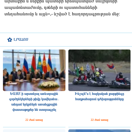
արտաքին և ներքին պատերի երեսպատված սալիկների
ապամոնտաժումը, դռների ու պատուհանների
տեղահանումը և այլն»,- նշված է հաղորդագրության մեջ։
ԼՐԱՀՈՍ
ԵԱՏՄ-ի արտոնյալ առևտրային
Ինչպե՞ս է հայկական քարթինգը
գործընկերների թիվը կավելանա․
հաղթահարում դժվարությունները
անդամ երկրներն առանցքային
փաստաթղթեր են ստորագրել
22 ժամ առաջ
22 ժամ առաջ