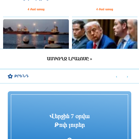
4 ժամ առաջ
4 ժամ առաջ
ԱՄԲՈՂՋ ԼՐԱՀՈՍԸ »
Իրանի եւ Օմանի միջեւ
Թրամփը Պենտագոնի ղեկավարից
համաձայնագիրը Թեհրանին Հորմուզի
պարզաբանումներ է պահանջել
‹
›
ԹՐԵՆԴ
նեղուցը վերահսկելու իրավունք կտա.
Reuters
4 ժամ առաջ
4 ժամ առաջ
Վերջին 7 օրվա
Թոփ լուրեր