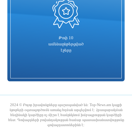
0
Պակիստանի, Հայաստանի եւ ողջ
Գյումրու համայնքապետարանի
Կովկասի միջեւ մեծ հեռանկարներ է
նկատմամբ վստահության անկման և
տեսնում ՌԴ-ում Իսլամաբադի
կառույցի անգործության հերթական
դեսպանը
փաստը՝ լուսանկարներով․ ՔՊ
խմբակցություն
3 ժամ առաջ
3 ժամ առաջ
Թոփ 10
ամենաընթերցված
էջերը
ԱՄՆ վիզան պետք է օգտագործել
ՀՀ տարածքում ավտոճանապարհներն
առանց խախտումների․
անցանելի են
դեսպանություն
2024 © Բոլոր իրավունքները պաշտպանված են: Top-News.am կայքի
նյութերի օգտագործումն առանց հղման արգելվում է: Հրապարակման
հեղինակի կարծիքը ոչ միշտ է համընկնում խմբագրության կարծիքի
3 ժամ առաջ
3 ժամ առաջ
հետ: Գովազդների բովանդակության համար պատասխանատվությունը
գովազդատուներինն է:
Շենքը կպահպանի իր պատմական
Տարեց կամ հաշմանդամություն ունեցող