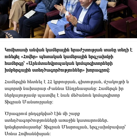
Կոմիտասի անվան կամերային երաժշտության տանը տեղի է
ունեցել «Հովեր» պետական կամերային երգչախմբի
համերգը՝ «Արևմտաեվրոպական կոմպոզիտորների
խմբերգային ստեղծագործություններ» խորագրով։
Համերգին հետևել է ՀՀ կրթության, գիտության, մշակույթի և
սպորտի նախարար Ժաննա Անդրեասյանը։ Համերգն իր
ներկայությամբ պատվել է նաև մեծանուն կոմպոզիտոր
Տիգրան Մանսուրյանը։
Ծրագրում ընդգրկված էին մի շարք
ստեղծագործությունների առաջին կատարումներ.
կոնցերտմայստեր՝ Տիգրան Մեսրոպյան, երգչախմբավար՝
Սոնա Հովհաննիսյան։