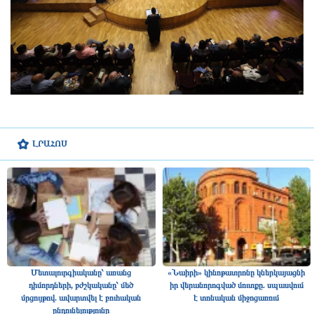
ԼՐԱՀՈՍ
Մետալուրգիականը՝ առանց
«Նաիրի» կինոթատրոնը կներկայացնի
դիմորդների, բժշկականը՝ մեծ
իր վերանորոգված մուտքը. սպասվում
մրցույթով. ավարտվել է բուհական
է տոնական միջոցառում
ընդունելությունը