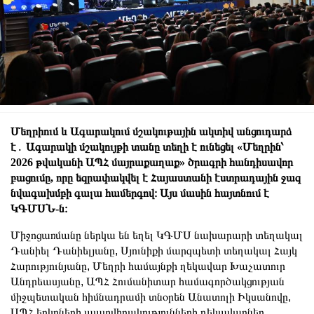
Մեղրիում և Ագարակում մշակութային ակտիվ անցուդարձ
է․ Ագարակի մշակույթի տանը տեղի է ունեցել «Մեղրին՝
2026 թվականի ԱՊՀ մայրաքաղաք» ծրագրի հանդիսավոր
բացումը, որը եզրափակվել է Հայաստանի էստրադային ջազ
նվագախմբի գալա համերգով։ Այս մասին հայտնում է
ԿԳՄՍՆ-ն։
Միջոցառմանը ներկա են եղել ԿԳՄՍ նախարարի տեղակալ
Դանիել Դանիելյանը, Սյունիքի մարզպետի տեղակալ Հայկ
Հարությունյանը, Մեղրի համայնքի ղեկավար Խաչատուր
Անդրեասյանը, ԱՊՀ Հումանիտար համագործակցության
միջպետական հիմնադրամի տնօրեն Անատոլի Իկսանովը,
ԱՊՀ երկրների պատվիրակությունների ղեկավարներ,