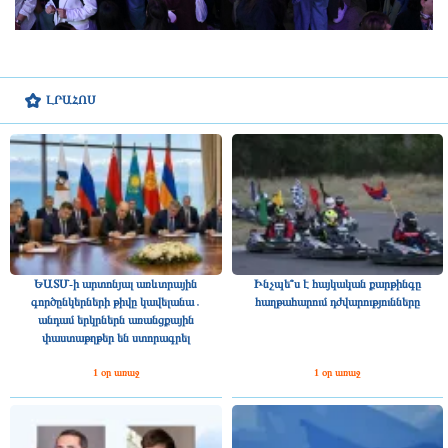
ԼՐԱՀՈՍ
ԵԱՏՄ-ի արտոնյալ առևտրային
Ինչպե՞ս է հայկական քարթինգը
գործընկերների թիվը կավելանա․
հաղթահարում դժվարությունները
անդամ երկրներն առանցքային
փաստաթղթեր են ստորագրել
1 օր առաջ
1 օր առաջ