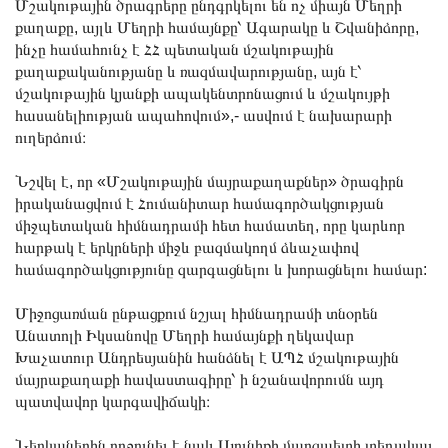
Մշակութային ծրագրերը ընդգրկելու են ոչ միայն Մեղրի
քաղաքը, այլև Մեղրի համայնքը՝ Ագարակը և Շվանիձորը,
ինչը համահունչ է ՀՀ պետական մշակութային
քաղաքականությանը և ռազմավարությանը, այն է՝
մշակութային կյանքի ապակենտրոնացում և մշակույթի
հասանելիության ապահովում»,- ասվում է նախարարի
ուղերձում։
Նշվել է, որ «Մշակութային մայրաքաղաքներ» ծրագիրն
իրականացվում է Հումանիտար համագործակցության
միջպետական հիմնադրամի հետ համատեղ, որը կարևոր
հարթակ է երկրների միջև բազմակողմ ձևաչափով
համագործակցությունը զարգացնելու և խորացնելու համար:
Միջոցառման ընթացքում նշյալ հիմնադրամի տնօրեն
Անատոլի Իկսանովը Մեղրի համայնքի ղեկավար
Խաչատուր Անդրեսյանին հանձնել է ԱՊՀ մշակութային
մայրաքաղաքի հավաստագիրը՝ ի նշանավորումն այդ
պատվավոր կարգավիճակի։
Ներկաներին ողջունել է նաև Սյունիքի մարզպետի տեղակալ