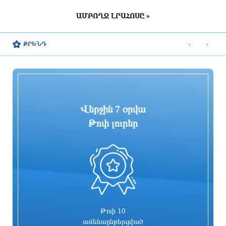
ԱՄԲՈՂՋ ԼՐԱՀՈՍԸ »
ՀՀ շրջանների մեծ մասում սպասվում է
Շվեդիայում 2026 թվականին
կարճատև անձրև և ամպրոպ,
զորակոչիկների թիվը կլինի
‹
›
ԹՐԵՆԴ
հնարավոր է կարկուտ
ամենամեծը մի քանի տասնամյակի
ընթացքում
8 ժամ առաջ
9 ժամ առաջ
Վերջին 7 օրվա
Թոփ լուրեր
«ՑԱՅԳ» հեռուստաընկերությունն
Հիմնանորոգվում է Սևան-Մարտունի-
իրականացնում է «Շիրակցու խոսք»
Վարդենիս-ՀՀ սահման
ծրագիրը
ավտոճանապարհի մի հատվածը
9 ժամ առաջ
9 ժամ առաջ
Թոփ 10
ամենաընթերցված