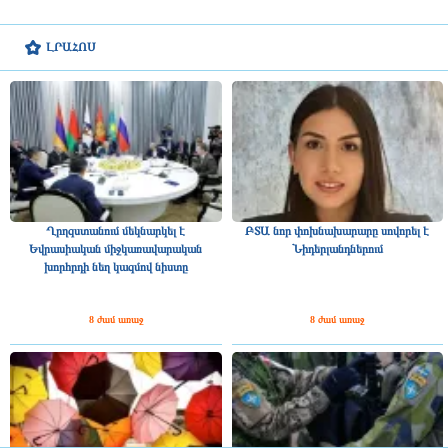
ԼՐԱՀՈՍ
Ղրղզստանում մեկնարկել է
ԲՏԱ նոր փոխնախարարը սովորել է
Եվրասիական միջկառավարական
Նիդերլանդներում
խորհրդի նեղ կազմով նիստը
8 ժամ առաջ
8 ժամ առաջ