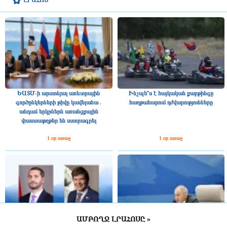
ԵԱՏՄ-ի արտոնյալ առևտրային
Ինչպե՞ս է հայկական քարթինգը
գործընկերների թիվը կավելանա․
հաղթահարում դժվարությունները
անդամ երկրներն առանցքային
փաստաթղթեր են ստորագրել
1 օր առաջ
1 օր առաջ
ԱՄԲՈՂՋ ԼՐԱՀՈՍԸ »