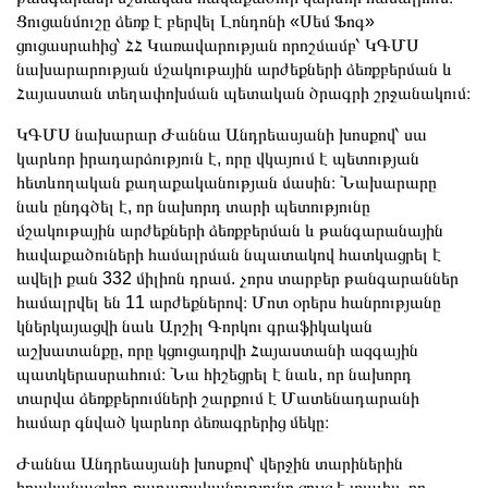
Ցուցանմուշը ձեռք է բերվել Լոնդոնի «Սեմ Ֆոգ»
ցուցասրահից՝ ՀՀ Կառավարության որոշմամբ՝ ԿԳՄՍ
նախարարության մշակութային արժեքների ձեռքբերման և
Հայաստան տեղափոխման պետական ծրագրի շրջանակում։
ԿԳՄՍ նախարար Ժաննա Անդրեասյանի խոսքով՝ սա
կարևոր իրադարձություն է, որը վկայում է պետության
հետևողական քաղաքականության մասին։ Նախարարը
նաև ընդգծել է, որ նախորդ տարի պետությունը
մշակութային արժեքների ձեռքբերման և թանգարանային
հավաքածուների համալրման նպատակով հատկացրել է
ավելի քան 332 միլիոն դրամ. չորս տարբեր թանգարաններ
համալրվել են 11 արժեքներով։ Մոտ օրերս հանրությանը
կներկայացվի նաև Արշիլ Գորկու գրաֆիկական
աշխատանքը, որը կցուցադրվի Հայաստանի ազգային
պատկերասրահում։ Նա հիշեցրել է նաև, որ նախորդ
տարվա ձեռքբերումների շարքում է Մատենադարանի
համար գնված կարևոր ձեռագրերից մեկը։
Ժաննա Անդրեասյանի խոսքով՝ վերջին տարիներին
իրականացվող քաղաքականությունը ցույց է տալիս, որ