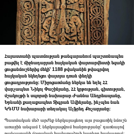
Հայաստանի պատմության թանգարանում պաշտոնապես
բացվել է միջնադարյան հայկական փայտարվեստի եզակի
ցուցանմուշներից մեկի՝ 1188 թվականին թվագրվող
հայկական եկեղեցու փայտյա դռան փեղկի
ցուցադրությունը։
Միջոցառմանը ներկա են եղել ՀՀ
վարչապետ Նիկոլ Փաշինյանը, ՀՀ կրթության, գիտության,
մշակույթի և սպորտի նախարար Ժաննա Անդրեասյանը,
Երևանի քաղաքապետ Տիգրան Ավինյանը, ինչպես նաև
ԿԳՄՍ նախարարի տեղակալ Ալֆրեդ Քոչարյանը։
Պատմական մեծ արժեք ներկայացնող այս բացառիկ նմուշն
առաջին անգամ է ներկայացվում հանրությանը՝ դառնալով
թանգարանի մշտական հավաքածուի կարևոր համալրում։