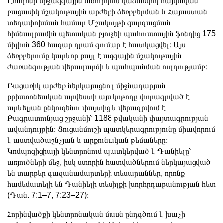
Լոնդոնի միջազգային աճուրդում վաճառվող հայկական
բացառիկ մշակութային արժեքի ձեռքբերման և Հայաստան
տեղափոխման համար Մշակույթի զարգացման
հիմնադրամին պետական բյուջեի պահուստային ֆոնդից 175
միլիոն 360 հազար դրամ գումար է հատկացվել։ Այս
ձեռքբերումը կարևոր քայլ է ազգային մշակութային
ժառանգության վերադարձի և պահպանման ուղղությամբ։
Բացառիկ արժեք ներկայացնող միջնադարյան
քրիստոնեական արվեստի այս կոթողը փորագրված է
արևելյան ընկուզենու փայտից և վերագրվում է
Բագրատունյաց շրջանի՝ 1188 թվականի փայտագրության
ավանդույթին։ Ցուցանմուշի պատկերագրությունը միավորում
է աստվածաշնչյան և արքունական թեմաները։
Կոմպոզիցիայի կենտրոնում պատկերված է Դանիելը՝
առյուծների մեջ, իսկ ստորին հատվածներում ներկայացված
են տարբեր գազանամարտերի տեսարաններ, որոնք
համեմատելի են Դանիելի տեսիլքի խորհրդաբանության հետ
(Դան. 7:1–7, 7:23–27)։
Հորինվածքի կենտրոնական մասն ընդգծում է խաչի