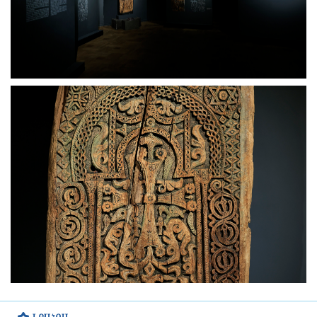
ԼՐԱՀՈՍ