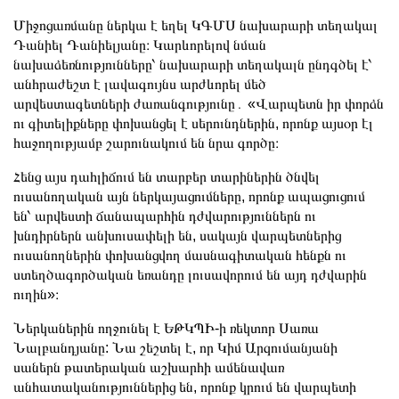
Միջոցառմանը ներկա է եղել ԿԳՄՍ նախարարի տեղակալ
Դանիել Դանիելյանը։ Կարևորելով նման
նախաձեռնությունները՝ նախարարի տեղակալն ընդգծել է՝
անհրաժեշտ է լավագույնս արժևորել մեծ
արվեստագետների ժառանգությունը․ «Վարպետն իր փորձն
ու գիտելիքները փոխանցել է սերունդներին, որոնք այսօր էլ
հաջողությամբ շարունակում են նրա գործը։
Հենց այս դահլիճում են տարբեր տարիներին ծնվել
ուսանողական այն ներկայացումները, որոնք ապացուցում
են՝ արվեստի ճանապարհին դժվարություններն ու
խնդիրներն անխուսափելի են, սակայն վարպետներից
ուսանողներին փոխանցվող մասնագիտական հենքն ու
ստեղծագործական եռանդը լուսավորում են այդ դժվարին
ուղին»։
Ներկաներին ողջունել է ԵԹԿՊԻ-ի ռեկտոր Սառա
Նալբանդյանը: Նա շեշտել է, որ Կիմ Արզումանյանի
սաներն թատերական աշխարհի ամենավառ
անհատականություններից են, որոնք կրում են վարպետի