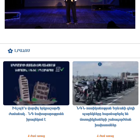
ԼՐԱՀՈՍ
Ինչպե՞ս վարվել երկրաշարժի
ՆԳՆ ոստիկանության Երևանի գնդի
ժամանակ․ ՆԳ նախարարությունն
պարեկները հայտնաբերել են
իրազեկում է
մոտոցիկլետների շահագործման
խախտումներ
4 ժամ առաջ
4 ժամ առաջ