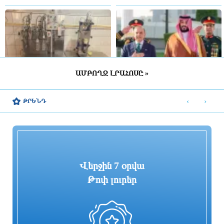
ԱՄԲՈՂՋ ԼՐԱՀՈՍԸ »
Կասեցվել է «Սևան-Անուշ»
Սաուդյան Արաբիան, Թուրքիան և
գազավորված ըմպելիքների
Պակիստանը պաշտպանական
‹
›
ԹՐԵՆԴ
արտադրությունը
համաձայնագիր կստորագրեն. AFP
4 ժամ առաջ
4 ժամ առաջ
Վերջին 7 օրվա
Թոփ լուրեր
Դեռ չափազանց վաղ է դրա մասին
Էլեկտրական շարժիչով