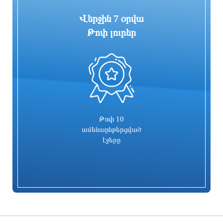
Վերջին 7 օրվա
Թոփ լուրեր
0
Գարեգին Բ-ի և վեց եպիսկոպոսների
Իսրայելն արձագանքել է Թուրքիայի
գործը քննող դատավորն
մեղադրանքներին
ինքնաբացարկ հայտնեց. նոր
դատավոր է նշանակվելու
1 օր առաջ
1 օր առաջ
Թոփ 10
ամենաընթերցված
էջերը
Տաթև համայնքի նախկին ղեկավար
Համայնքներում կիրականացվեն
Մուրադ Սիմոնյանից կբռնագանձվի 4
հունական ժողովրդական պարերի