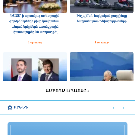
ԵԱՏՄ-ի արտոնյալ առևտրային
Ինչպե՞ս է հայկական քարթինգը
գործընկերների թիվը կավելանա․
հաղթահարում դժվարությունները
անդամ երկրներն առանցքային
փաստաթղթեր են ստորագրել
1 օր առաջ
1 օր առաջ
ԱՄԲՈՂՋ ԼՐԱՀՈՍԸ »
Շվեդիայի Ռիկսդագի խոսնակը
2025 թվականին Հայաստանը ԵԱՏՄ–
շնորհավորել է Ռուբեն Ռուբինյանին՝
ին ավելի շատ վճարել է, քան ստացել
‹
›
ԹՐԵՆԴ
ՀՀ ԱԺ նախագահի պաշտոնում
միությունից
ընտրվելու կապակցությամբ
1 օր առաջ
1 օր առաջ