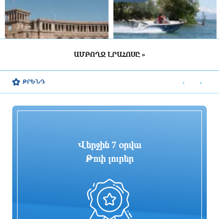
ԱՄԲՈՂՋ ԼՐԱՀՈՍԸ »
Կառավարության 2026 թվականի
Ջրափրկարարները 5-ամյա երեխային
օգոստոսի 6-ի հերթական նիստը
անվտանգ դուրս են բերել ափ
‹
›
ԹՐԵՆԴ
4 ժամ առաջ
9 ժամ առաջ
Վերջին 7 օրվա
Թոփ լուրեր
Պուտինը հայտարարել է ռուսական
Նիկոլայ Ծատուրյանի մահարձանի
բանակում վերադասավորումների
պատրաստման աշխատանքների
մասին
ծախսերին որպես աջակցություն