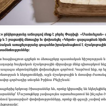
co ընկերությունը աճուրդով ձեռք է բերել Փարիզի «Սամուելյա
ք և 5 բացառիկ ձեռագիր եւ փոխանցել «Կերոն» զարգացման հիմն
նական առաքելությանը զուգահեռ իրականացնում է մշակութա
աձեռնություններ։
ս հազվագյուտ գրքերն ու ձեռագրերը պատմական հիշողության և ա
ադարձը հայկական մշակութային միջավայր մենք դիտարկում են
 ապագա սերունդներին փոխանցելու գործում։ Կարծում ենք, որ
եսության և ներդրումների, այլև մշակութային և մտավոր ժառ
ավոր գործադիր տնօրեն Իրինա Բելիշևան:
ագրերից երկուսը ծիսարաններ են, որոնք կիրառվել են եկեղեցի
արաններ՝ Մաշտոցները լավագույնս արտահայտում են ինչպես ծե
նում կատարված փոփոխությունները, որոնք մի զգալի չափով տեղի
եցությամբ: