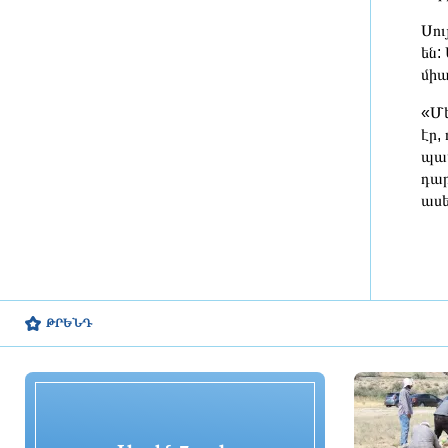
խնայողություն է արձանագրվել
Սու
10 ժամ առաջ
են:
միա
Հայաստանում էբոլայի
ներթափանցման վտանգը ցածր է.
«Մե
ՀՎԿԱԿ
էր,
10 ժամ առաջ
պատ
դար
Վայոց ձորի քրեական
ասե
ոստիկանները դանակահարության
դեպք են բացահայտել․
կատարվում է նախաքննություն
10 ժամ առաջ
Մեկնարկել է Գարեգին Բ-ի և վեց
ԹՐԵՆԴ
եպիսկոպոսների վերաբերյալ
քրեական գործով առաջին
դատական նիստը
10 ժամ առաջ
ԵՄ-ն նոր պատժամիջոցներ է