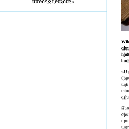
ԱՄԲՈՂՋ ԼՐԱՀՈՍԸ »
Դատախազությունն
«Արարատցեմենտ»-ի
սեփականության իրավունքով
պատկանող մարզադպրոցի
ձեռքբերման գործընթացում
հայտնաբերել է մի շարք
խախտումներ
Wil
9 ժամ առաջ
գիր
«Նավասարդը»՝ 5 տարեկան․
հիմ
Սիսիանում հայ-իրանական
նախ
փառատոնը կանցկացվի երկօրյա
ձևաչափով
«Այ
9 ժամ առաջ
վեր
այն
ՀՀ ԱԱԾ սահմանապահ զորքերի
տնտ
պատվիրակության այցը Լիտվա
գլխ
Ձեռ
9 ժամ առաջ
ծիս
ՀԷՑ-ում հաշվիչների գնման
դրա
մրցույթից 500 մլն դրամից ավելի
ազդ