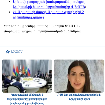
Երևանի լսողության խանգարումներ ունեցող
երեխաների հատուկ կրթահամալիր /ԼԽՈՒԵ
/
ՀՀ Արարատի մարզի Արարատ գյուղի թիվ 2
միջնակարգ դպրոց
:
Հաղթող դպրոցները կպարգևատրվեն ԿԳՄՍՆ
շնորհակալագրով ու խրախուսական նվերներով:
ԼՐԱՀՈՍ
Ղրղզստանում մեկնարկել է
ԲՏԱ նոր փոխնախարարը սովորել է
Եվրասիական միջկառավարական
Նիդերլանդներում
խորհրդի նեղ կազմով նիստը