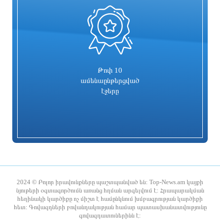
0
«ՑԱՅԳ» հեռուստաընկերությունն
Հիմնանորոգվում է Սևան-Մարտունի-
իրականացնում է «Շիրակցու խոսք»
Վարդենիս-ՀՀ սահման
ծրագիրը
ավտոճանապարհի մի հատվածը
8 ժամ առաջ
8 ժամ առաջ
Թոփ 10
ամենաընթերցված
էջերը
Հուլիսը եղել է BYD-ի ամենահաջող
Ռիհաննան «ստեղծագործական
ամիսը
գործընթացի մեջ է»
2024 © Բոլոր իրավունքները պաշտպանված են: Top-News.am կայքի
նյութերի օգտագործումն առանց հղման արգելվում է: Հրապարակման
հեղինակի կարծիքը ոչ միշտ է համընկնում խմբագրության կարծիքի
8 ժամ առաջ
8 ժամ առաջ
հետ: Գովազդների բովանդակության համար պատասխանատվությունը
գովազդատուներինն է: