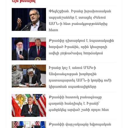
Այս թեմայով
Փեզեշքիան. Իրանը խրախուսական
ազդանշաններ է ստացել Ժնևում
ԱՄՆ-ի հետ բանակցություններից
հետո
Թրամփը դիտարկում է նպատակային
հшրված Իրանին, որին կհաջորդի
ավելի լшյնածավալ հшրձակում
Իրանը կոչ է անում ՄԱԿ-ի
Անվտանգության խորհրդին
դատապարտել ԱՄՆ-ի կողմից ուժի
կիրառման սպառնալիքները
Թրամփի հատուկ բանագնացը
գաղտնի հանդիպել է Իրանի՝
գահընկեց արված շահի որդու հետ
Թրամփի վարչակազմը եվրոպական