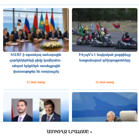
ԵԱՏՄ-ի արտոնյալ առևտրային
Ինչպե՞ս է հայկական քարթինգը
գործընկերների թիվը կավելանա․
հաղթահարում դժվարությունները
անդամ երկրներն առանցքային
փաստաթղթեր են ստորագրել
22 ժամ առաջ
22 ժամ առաջ
ԱՄԲՈՂՋ ԼՐԱՀՈՍԸ »
Շվեդիայի Ռիկսդագի խոսնակը
2025 թվականին Հայաստանը ԵԱՏՄ–