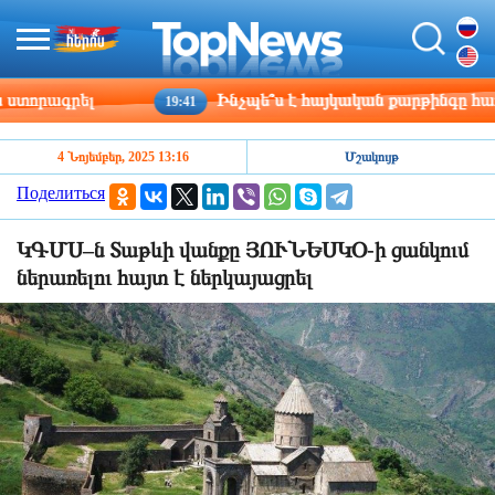
տորագրել
Ինչպե՞ս է հայկական քարթինգը հաղթա
19:41
4 Նոյեմբեր, 2025 13:16
Մշակույթ
Поделиться
ԿԳՄՍ–ն Տաթևի վանքը ՅՈՒՆԵՍԿՕ-ի ցանկում
ներառելու հայտ է ներկայացրել