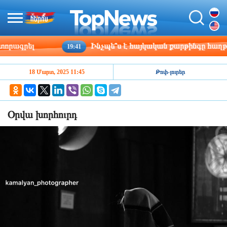
րագրել
Ինչպե՞ս է հայկական քարթինգը հաղթահա
19:41
18 Մարտ, 2025 11:45
Թոփ-լուրեր
Օրվա խորհուրդ