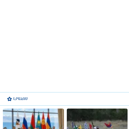
ԼՐԱՀՈՍ