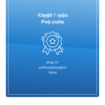
Վերջին 7 օրվա
Թոփ լուրեր
0
Գարեգին Բ-ի և վեց եպիսկոպոսների
Իսրայելն արձագանքել է Թուրքիայի
գործը քննող դատավորն
մեղադրանքներին
ինքնաբացարկ հայտնեց. նոր
դատավոր է նշանակվելու
2 օր առաջ
2 օր առաջ
Թոփ 10
ամենաընթերցված
էջերը
Տաթև համայնքի նախկին ղեկավար
Համայնքներում կիրականացվեն