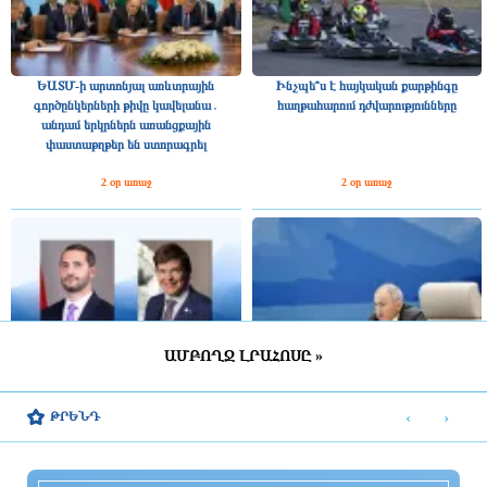
ԵԱՏՄ-ի արտոնյալ առևտրային
Ինչպե՞ս է հայկական քարթինգը
գործընկերների թիվը կավելանա․
հաղթահարում դժվարությունները
անդամ երկրներն առանցքային
փաստաթղթեր են ստորագրել
2 օր առաջ
2 օր առաջ
ԱՄԲՈՂՋ ԼՐԱՀՈՍԸ »
Շվեդիայի Ռիկսդագի խոսնակը
2025 թվականին Հայաստանը ԵԱՏՄ–
շնորհավորել է Ռուբեն Ռուբինյանին՝
ին ավելի շատ վճարել է, քան ստացել
‹
›
ԹՐԵՆԴ
ՀՀ ԱԺ նախագահի պաշտոնում
միությունից
ընտրվելու կապակցությամբ
2 օր առաջ
2 օր առաջ