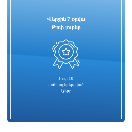
Վերջին 7 օրվա
Թոփ լուրեր
0
«ՑԱՅԳ» հեռուստաընկերությունն
Հիմնանորոգվում է Սևան-Մարտունի-
իրականացնում է «Շիրակցու խոսք»
Վարդենիս-ՀՀ սահման
ծրագիրը
ավտոճանապարհի մի հատվածը
8 ժամ առաջ
8 ժամ առաջ
Թոփ 10
ամենաընթերցված
էջերը
Հուլիսը եղել է BYD-ի ամենահաջող
Ռիհաննան «ստեղծագործական