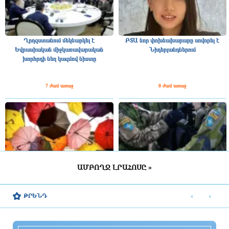
Ղրղզստանում մեկնարկել է
ԲՏԱ նոր փոխնախարարը սովորել է
Եվրասիական միջկառավարական
Նիդերլանդներում
խորհրդի նեղ կազմով նիստը
7 ժամ առաջ
8 ժամ առաջ
ԱՄԲՈՂՋ ԼՐԱՀՈՍԸ »
ՀՀ շրջանների մեծ մասում սպասվում է
Շվեդիայում 2026 թվականին
կարճատև անձրև և ամպրոպ,
զորակոչիկների թիվը կլինի
‹
›
ԹՐԵՆԴ
հնարավոր է կարկուտ
ամենամեծը մի քանի տասնամյակի
ընթացքում
8 ժամ առաջ
8 ժամ առաջ