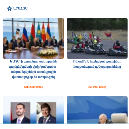
ԼՐԱՀՈՍ
ԵԱՏՄ-ի արտոնյալ առևտրային
Ինչպե՞ս է հայկական քարթինգը
գործընկերների թիվը կավելանա․
հաղթահարում դժվարությունները
անդամ երկրներն առանցքային
փաստաթղթեր են ստորագրել
մեկ ժամ առաջ
մեկ ժամ առաջ