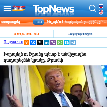
որագրել
Ինչպե՞ս է հայկական քարթինգը հաղթահ
19:41
8 Հունիս, 2026 15:13
Քաղաքականություն
Поделиться
Իսրայելն ու Իրանը պետք է անմիջապես
դադարեցնեն կրակը. Թրամփ