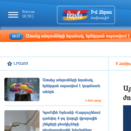
Իմ Հերոս
Yerevan
Tbilisi
Moscow
Pa
10:59
10:59
09:59
08
նախագիծ
Առանց տեղումների եղանակ, երեկոյան սպասվում է կարճա
57
ԼՐԱՀՈՍ
8 Հունիս
Առանց տեղումների եղանակ,
երեկոյան սպասվում է կարճատև
Այ
անձրև
ժո
4 ժամ առաջ
Կլուծվեն Երևանի Վարդաշենում
գտնվող 4-րդ կարգի վթարային
շենքերի բնակիչների
բնակարանային խնդիրները