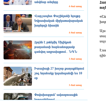
անվճար տեղերը
Հաղ
4 ժամ առաջ
ուղ
Վարչապետ Փաշինյանի ելույթը
«Շն
Եվրասիական միջկառավարական
խոր
խորհրդի նիստին
Այս
4 ժամ առաջ
տար
սպա
Հրդեհ է բռնկվել Սիլիկյան
թաղամասի հարևանությամբ
Էստ
գտնվող աղբավայրում․ ՆԳՆ
դին
3 ժամ առաջ
Իտալիայի 27 խոշոր քաղաքներում
շոգ եղանակը կպահպանվի ևս 10
օր
3 ժամ առաջ
Փոփոխություն՝ ավտոբուսային
երթուղիներում