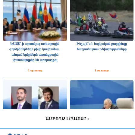
ԵԱՏՄ-ի արտոնյալ առևտրային
Ինչպե՞ս է հայկական քարթինգը
գործընկերների թիվը կավելանա․
հաղթահարում դժվարությունները
անդամ երկրներն առանցքային
փաստաթղթեր են ստորագրել
1 օր առաջ
1 օր առաջ
ԱՄԲՈՂՋ ԼՐԱՀՈՍԸ »
Շվեդիայի Ռիկսդագի խոսնակը
2025 թվականին Հայաստանը ԵԱՏՄ–
շնորհավորել է Ռուբեն Ռուբինյանին՝
ին ավելի շատ վճարել է, քան ստացել