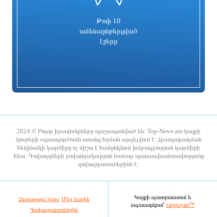
0
իրավունքը
տարածք
4 ժամ առաջ
3 ժամ առաջ
Թոփ 10
ամենաընթերցված
էջերը
2026-ի առաջին կիսամյակում
Յան Կոուտոն «Բորուսիա
ընտանեկան բռնության 204 գործ է
Դորտմունդից» միացել է «Կոմոյին»
ուղարկվել դատարան. ՔԿ
2024 © Բոլոր իրավունքները պաշտպանված են: Top-News.am կայքի
նյութերի օգտագործումն առանց հղման արգելվում է: Հրապարակման
հեղինակի կարծիքը ոչ միշտ է համընկնում խմբագրության կարծիքի
3 ժամ առաջ
3 ժամ առաջ
հետ: Գովազդների բովանդակության համար պատասխանատվությունը
գովազդատուներինն է:
Հյուրանոցներին աստղեր կշնորհի
Կասեցվել է «Ծիրան»
Հայաստանի հյուրանոցների
սուպերմարկետում գործող հացի
ասոցիացիան
արտադրամասի գործունեությունը՝
սանիտարական խախտումների
Կայքի պատրաստում և
Հետադարձ կապ
Մեր մասին
սպասարկում՝
պատճառով
sargssyan™
Գովազդատուներին
3 ժամ առաջ
3 ժամ առաջ