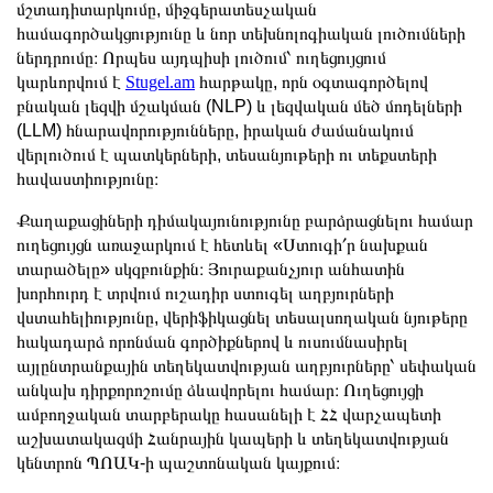
մշտադիտարկումը, միջգերատեսչական
համագործակցությունը և նոր տեխնոլոգիական լուծումների
ներդրումը։ Որպես այդպիսի լուծում՝ ուղեցույցում
կարևորվում է
Stugel.am
հարթակը, որն օգտագործելով
բնական լեզվի մշակման (NLP) և լեզվական մեծ մոդելների
(LLM) հնարավորությունները, իրական ժամանակում
վերլուծում է պատկերների, տեսանյութերի ու տեքստերի
հավաստիությունը։
Քաղաքացիների դիմակայունությունը բարձրացնելու համար
ուղեցույցն առաջարկում է հետևել «Ստուգի՛ր նախքան
տարածելը» սկզբունքին։ Յուրաքանչյուր անհատին
խորհուրդ է տրվում ուշադիր ստուգել աղբյուրների
վստահելիությունը, վերիֆիկացնել տեսալսողական նյութերը
հակադարձ որոնման գործիքներով և ուսումնասիրել
այլընտրանքային տեղեկատվության աղբյուրները՝ սեփական
անկախ դիրքորոշումը ձևավորելու համար։ Ուղեցույցի
ամբողջական տարբերակը հասանելի է ՀՀ վարչապետի
աշխատակազմի Հանրային կապերի և տեղեկատվության
կենտրոն ՊՈԱԿ-ի պաշտոնական կայքում։