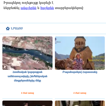
Իրազեկող ուղեցույցը կարելի է
ներբեռնել
անգլերեն
և
հայերեն
տարբերակներով։
ԼՐԱՀՈՍ
Հռոմեական կայսրության
Բացահայտելով Հայաստանը
ամենատպավորիչ ինժեներական
ձեռքբերումներից մեկը
4 ժամ առաջ
4 ժամ առաջ