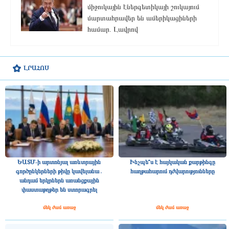
միջուկային էներգետիկայի շուկայում
մարտահրավեր են ամերիկացիների
համար. Լավրով
ԼՐԱՀՈՍ
ԵԱՏՄ-ի արտոնյալ առևտրային
Ինչպե՞ս է հայկական քարթինգը
գործընկերների թիվը կավելանա․
հաղթահարում դժվարությունները
անդամ երկրներն առանցքային
փաստաթղթեր են ստորագրել
մեկ ժամ առաջ
մեկ ժամ առաջ