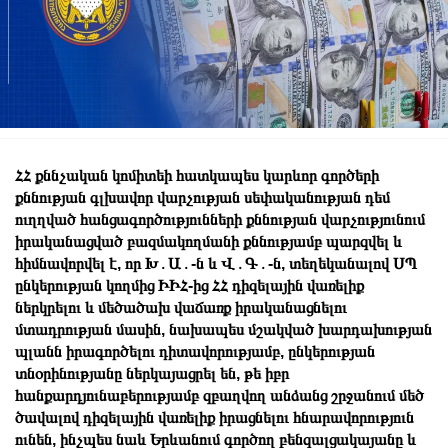
ՀՀ քննչական կոմիտեի հատկապես կարևոր գործերի
քննության գլխավոր վարչության սեփականության դեմ
ուղղված հանցագործությունների քննության վարչությունում
իրականացված բազմակողմանի քննությամբ պարզվել և
հիմնավորվել է, որ Խ․Ա․-ն և Վ․Գ․-ն, տեղեկանալով ՍՊ
ընկերության կողմից ԻԻՀ-ից ՀՀ դիզելային վառելիք
ներկրելու և մեծածախ վաճառք իրականացնելու
մտադրության մասին, նախապես մշակված խարդախության
պլանն իրագործելու դիտավորությամբ, ընկերության
տնօրինությանը ներկայացրել են, թե իբր
հանքարդյունաբերությամբ զբաղվող անձանց շրջանում մեծ
ծավալով դիզելային վառելիք իրացնելու հնարավորություն
ունեն, ինչպես նաև Երևանում գործող բենզալցակայանը և