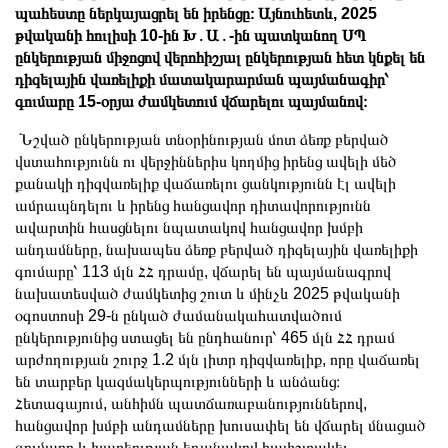
պահեստը ներկայացրել են իրենցը։ Այնուհետև, 2025
թվականի հուլիսի 10-ին Խ․Ա․-ին պատկանող ՍՊ
ընկերության միջոցով վերոհիշյալ ընկերության հետ կնքել են
դիզելային վառելիքի մատակարարման պայմանագիր՝
գումարը 15-օրյա ժամկետում վճարելու պայմանով։
Նշված ընկերության տնօրինության մոտ ձեռք բերված
վստահությունն ու վերջիններիս կողմից իրենց ավելի մեծ
քանակի դիզվառելիք վաճառելու ցանկությունն էլ ավելի
ամրապնդելու և իրենց հանցավոր դիտավորությունն
ավարտին հասցնելու նպատակով հանցավոր խմբի
անդամները, նախապես ձեռք բերված դիզելային վառելիքի
գումարը՝ 113 մլն ՀՀ դրամը, վճարել են պայմանագրով
նախատեսված ժամկետից շուտ և մինչև 2025 թվականի
օգոստոսի 29-ն ընկած ժամանակահատվածում
ընկերությունից ստացել են ընդհանուր՝ 465 մլն ՀՀ դրամ
արժողության շուրջ 1.2 մլն լիտր դիզվառելիք, որը վաճառել
են տարբեր կազմակերպությունների և անձանց։
Հետագայում, անհիմն պատճառաբանություններով,
հանցավոր խմբի անդամները խուսափել են վճարել մնացած
գումարը և խաբեության եղանակով հափշտակել