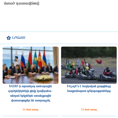
մտած դատավճռով։
ԼՐԱՀՈՍ
ԵԱՏՄ-ի արտոնյալ առևտրային
Ինչպե՞ս է հայկական քարթինգը
գործընկերների թիվը կավելանա․
հաղթահարում դժվարությունները
անդամ երկրներն առանցքային
փաստաթղթեր են ստորագրել
13 ժամ առաջ
13 ժամ առաջ