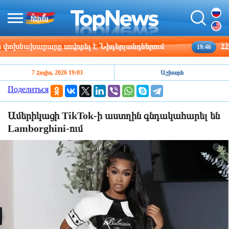
խնախարարը սովորել է Նիդերլանդներում
ՀՀ շր
19:46
7 Հուլիս, 2026 19:03
Աշխարհ
Поделиться
Ամերիկացի TikTok-ի աստղին գնդակահարել են
Lamborghini-ում