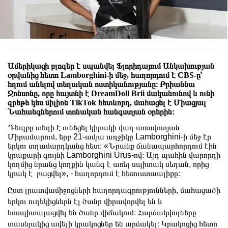
Ամերիկացի բլոգեր է սպանվել Ֆլորիդայում Անկախության
օրվանից հետո Lamborghini-ի մեջ, հաղորդում է CBS-ը՝
հղում անելով տեղական ոստիկանությանը։ Բրիաննա
Ջոնսոնը, որը հայտնի է DreamDoll Brii մականունով և ունի
գրեթե կես միլիոն TikTok հետևորդ, մահացել է Միացյալ
Նահանգներում տոնական հանգստյան օրերին։
Դեպքը տեղի է ունեցել կիրակի վաղ առավոտյան
Միրամարում, երբ 21-ամյա աղջիկը Lamborghini-ի մեջ էր
երկու տղամարդկանց հետ։ «Նրանք ճանապարհորդում էին
կրաքարի գույնի Lamborghini Urus-ով։ Այդ պահին վարորդի
կողմից նրանց կողքին կանգ է առել սպիտակ սեդան, որից
կրակ է բացվել», - հաղորդում է հեռուստաալիքը։
Ըստ լրատվամիջոցների հաղորդագրությունների, մահացածի
երկու ուղեկիցներն էլ ծանր վիրավորվել են և
հոսպիտալացվել են ծանր վիճակում։ Հարձակվողները
տասնյակից ավելի կրակոցներ են արձակել։ Կրակոցից հետո