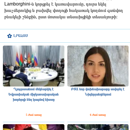
Lamborghini-ն կորցրել է կառավարումը, դուրս եկել
խաչմերուկից և բախվել փողոցի հակառակ կողմում գտնվող
բնակելի շենքին, ըստ մոտակա տեսախցիկի տեսանյութի։
ԼՐԱՀՈՍ
Ղրղզստանում մեկնարկել է
ԲՏԱ նոր փոխնախարարը սովորել է
Եվրասիական միջկառավարական
Նիդերլանդներում
խորհրդի նեղ կազմով նիստը
5 ժամ առաջ
6 ժամ առաջ