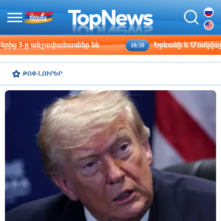
Երևանի և Մոսկվայի տակտիկական պատերազմ․․․ 
10:59
ԹՈՓ-ԼՈՒՐԵՐ