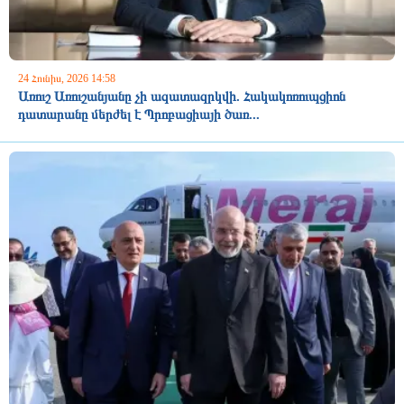
24 Հունիս, 2026 14:58
Առուշ Առուշանյանը չի ազատազրկվի. Հակակոռուպցիոն
դատարանը մերժել է Պրոբացիայի ծառ...