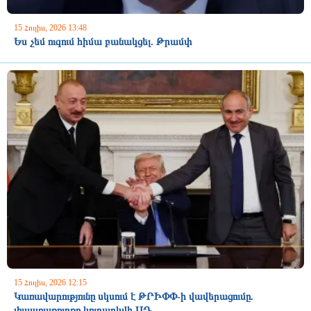
15 Հուլիս, 2026 13:48
Ես չեմ ուզում հիմա բանակցել. Թրամփ
15 Հուլիս, 2026 12:15
Կառավարությունը սկսում է ԹՐԻՓՓ-ի վավերացումը.
փաստաթուղթը կուղարկվի ՍԴ