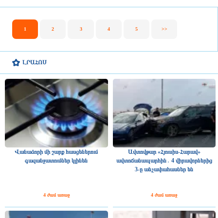
1
2
3
4
5
>>
ԼՐԱՀՈՍ
Վանաձորի մի շարք հասցեներում
Ավտովթար «Հյուսիս-Հարավ»
գազանջատումներ կլինեն
ավտոճանապարհին․ 4 վիրավորներից
3-ը անչափահասներ են
4 ժամ առաջ
4 ժամ առաջ