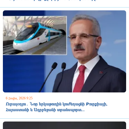
6 Հուլիս, 2026 9:25
Ուրալօղլու․ Նոր երկաթուղին կուժեղացնի Թուրքիայի,
Հայաստանի և Ադրբեջանի տրանսպորտ...