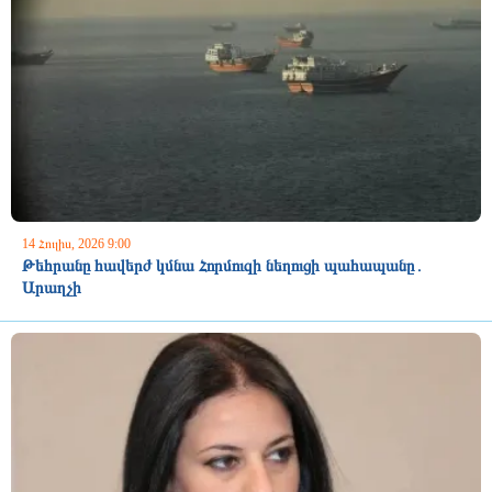
14 Հուլիս, 2026 9:00
Թեհրանը հավերժ կմնա Հորմուզի նեղուցի պահապանը․
Արաղչի