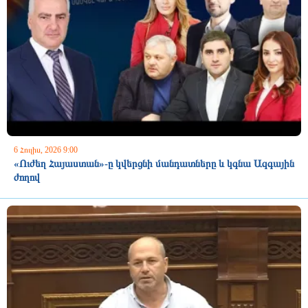
6 Հուլիս, 2026 9:00
«Ուժեղ Հայաստան»-ը կվերցնի մանդատները և կգնա Ազգային
ժողով