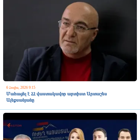
6 Հուլիս, 2026 9:15
Մահացել է ՀՀ վաստակավոր արտիստ Արտաշես
Ալեքսանյանը