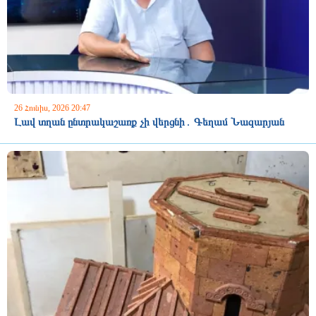
26 Հունիս, 2026 20:47
Լավ տղան ընտրակաշառք չի վերցնի․ Գեղամ Նազարյան