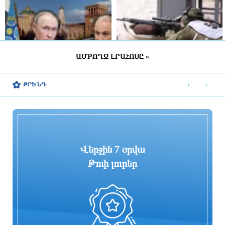
ԱՄԲՈՂՋ ԼՐԱՀՈՍԸ »
Երևանի և Մոսկվայի տակտիկական
Բանակային խաղերը մասնակիցների
պատերազմ․․․ Եվրասիական
համար ստեղծում են ինքնադրսևորման
‹
›
ԹՐԵՆԴ
ճակատում
նոր հարթակներ և
հնարավորություններ
4 ժամ առաջ
4 ժամ առաջ
Վիճակագրություն․ ի՞նչ
Իսրայելը մերժում է Գազայի
փոփոխություններ է կրել ՀՀ
վերաբերյալ Թրամփի 15 կետանոց
ապրանքաշրջանառությունը տարբեր
ծրագիրը