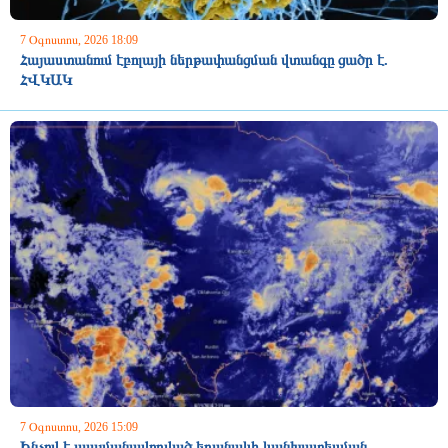
7 Օգոստոս, 2026 18:09
Հայաստանում էբոլայի ներթափանցման վտանգը ցածր է.
ՀՎԿԱԿ
7 Օգոստոս, 2026 15:09
Ինչով է պայմանավորված եղանակի կանխատեսման