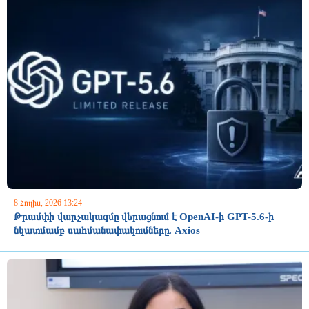
8 Հուլիս, 2026 13:24
Թրամփի վարչակազմը վերացնում է OpenAI-ի GPT-5.6-ի
նկատմամբ սահմանափակումները. Axios