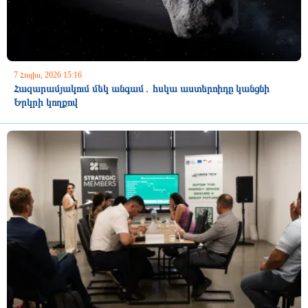
7 Հուլիս, 2026 15:16
Հազարամյակում մեկ անգամ․ հսկա աստերոիդը կանցնի
Երկրի կողքով