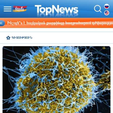
 հաղթահարում դժվարությունները
Շվեդիայի Ռիկ
19:33
ԳԻՏՈՒԹՅՈՒՆ