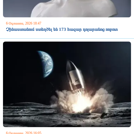
6 Օգոստոս, 2026 18:47
Չինաստանում ստեղծել են 173 հազար դոլարանոց ռոբոտ
6 Օգոստոս, 2026 16:05