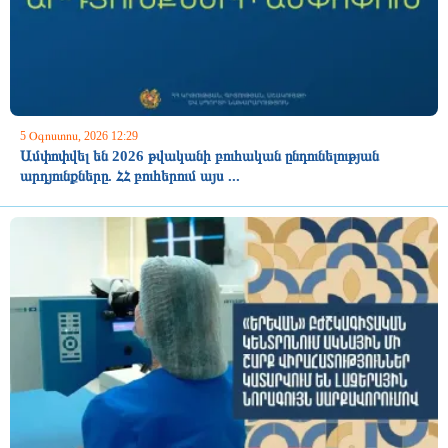
5 Օգոստոս, 2026 12:29
Ամփոփվել են 2026 թվականի բուհական ընդունելության
արդյունքները. ՀՀ բուհերում այս ...