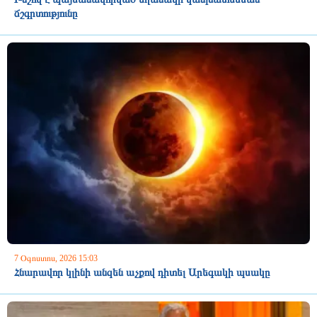
ճշգրտությունը
7 Օգոստոս, 2026 15:03
Հնարավոր կլինի անզեն աչքով դիտել Արեգակի պսակը