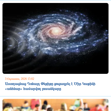
3 Օգոստոս, 2026 15:02
Աստղագնաց Դոնալդ Փեթիթը ցուցադրել է Ծիր Կաթինի
«անհնար» համարվող լուսանկարը