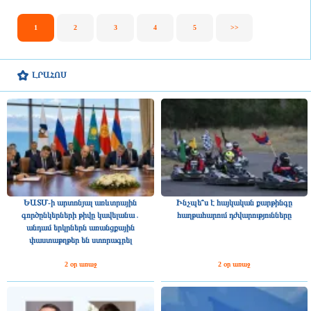
1
2
3
4
5
>>
ԼՐԱՀՈՍ
ԵԱՏՄ-ի արտոնյալ առևտրային
Ինչպե՞ս է հայկական քարթինգը
գործընկերների թիվը կավելանա․
հաղթահարում դժվարությունները
անդամ երկրներն առանցքային
փաստաթղթեր են ստորագրել
2 օր առաջ
2 օր առաջ