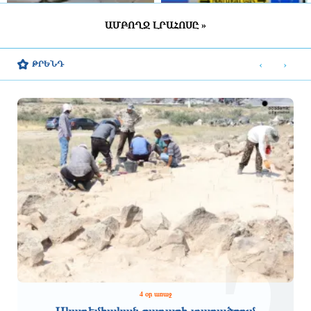
ԱՄԲՈՂՋ ԼՐԱՀՈՍԸ »
Կլուծվեն Երևանի Վարդաշենում
Բրյուսելը Անկարայից պահանջում է
գտնվող 4-րդ կարգի վթարային
ապացույցներ, որ տարանցվող գազը
‹
›
ԹՐԵՆԴ
շենքերի բնակիչների բնակարանային
ռուսական չէ
խնդիրները
4 ժամ առաջ
4 ժամ առաջ
Սարիգյուղի գազամատակարարումը
Քննարկվել են Հայաստանի հետ
կդադարեցվի
համատեղ ծրագրերի իրականացման
հնարավորությունները
4 ժամ առաջ
4 ժամ առաջ
4 օր առաջ