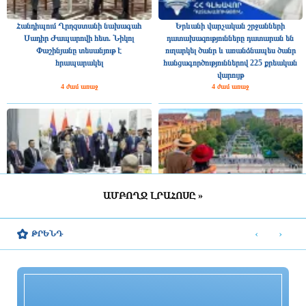
Հանդիպում Ղրղզստանի նախագահ
Երևանի վարչական շրջանների
Սադիր Ժապարովի հետ. Նիկոլ
դատախազությունները դատարան են
Փաշինյանը տեսանյութ է
ուղարկել ծանր և առանձնապես ծանր
հրապարակել
հանցագործություններով 225 քրեական
վարույթ
4 ժամ առաջ
4 ժամ առաջ
ԱՄԲՈՂՋ ԼՐԱՀՈՍԸ »
Տեղի է ունեցել Եվրասիական
Զբոսաշրջիկների թիվը վեց ամսվա
միջկառավարական խորհրդի նեղ
ընթացքում հատել է 1 միլիոնը
‹
›
ԹՐԵՆԴ
կազմով նիստը
4 ժամ առաջ
4 ժամ առաջ