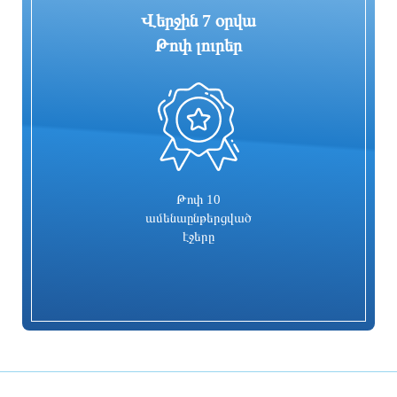
Վերջին 7 օրվա
Թոփ լուրեր
0
ՊԵԿ-ը խոշոր առևտրի կենտրոնում
Եվրասիական տնտեսական միությունը
բացահայտել է 1,3 մլրդ դրամի
չպետք է դիտարկվի որպես
թաքցված հարկման օբյեկտ
սահմանափակումների տարածք.
Փաշինյան
4 ժամ առաջ
4 ժամ առաջ
Թոփ 10
ամենաընթերցված
էջերը
Ինչպե՞ս վարվել երկրաշարժի
ՆԳՆ ոստիկանության Երևանի գնդի
ժամանակ․ ՆԳ նախարարությունն
պարեկները հայտնաբերել են
իրազեկում է
մոտոցիկլետների շահագործման