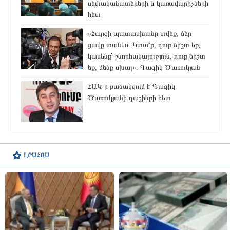
սեփականատերերի և կառավարիչների
հետ
«Հարցի պատասխանը տվեք, ձեր
ցավը տանեմ. Կտա՞ք, դուք ճիշտ եք,
կասենք՝ շնորհակալություն, դուք ճիշտ
եք, մենք սխալ». Գագիկ Ծառուկյան
ՀԱԿ-ը բանակցում է Գագիկ
Ծառուկյանի դաշինքի հետ
ԼՐԱՀՈՍ