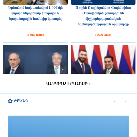
Երևանում նախատեսվում է 500 մլն
Ռուբեն Ռուբինյանն ու Վալենտինա
դոլարի ներդրմամբ խաղային և
Մատվիենկոն քննարկել են
հյուրանոցային համալիր կառուցել
միջխորհրդարանական
համագործակցության օրակարգը
4 ժամ առաջ
4 ժամ առաջ
ԱՄԲՈՂՋ ԼՐԱՀՈՍԸ »
ՄԱԿ-ի անունից ցանկանում եմ
Ռուստամ Բաքոյանը հանդիպել է ՀՀ-
վստահեցնել Ձեզ, Կառավարությանը և
ում Իրաքի գործերի ժամանակավոր
‹
›
ԹՐԵՆԴ
Հայաստանի ժողովրդին մեր
հավատարմատարի հետ
շարունակական աջակցության
հարցում. Գուտերեշը՝ Փաշինյանին
4 ժամ առաջ
4 ժամ առաջ