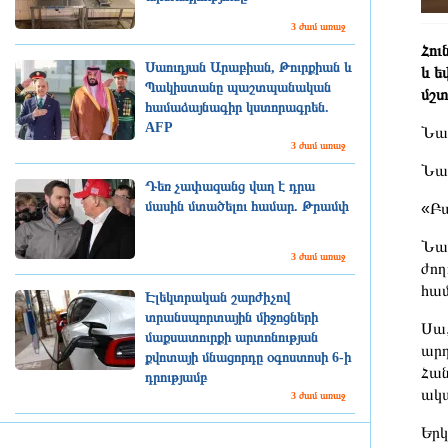
3 ժամ առաջ
Հու
Սաուդյան Արաբիան, Թուրքիան և
և ե
Պակիստանը պաշտպանական
մշտ
համաձայնագիր կստորագրեն.
AFP
Նա
3 ժամ առաջ
Նախ
Դեռ չափազանց վաղ է դրա
մասին մտածելու համար. Թրամփ
«Բա
Նախ
3 ժամ առաջ
ժող
համ
Էլեկտրական շարժիչով
տրանսպորտային միջոցների
Սա,
մաքսատուրքի արտոնության
արդ
քվոտայի մնացորդը օգոստոսի 6-ի
Հան
դրությամբ
ակա
3 ժամ առաջ
Երկ
Մեր հարաբերությունները