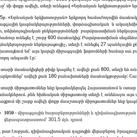
ջ՝ մի փոքր ավելի, տեղի ունեցավ «Երևանյան երկխոսության» եր
5թ. «Երևանյան երկխոսության» երկրորդ համաժողովին մասնակցու
ազգային կազմակերպությունների, փորձագիտական և ակադեմ
ի, տեխնոլոգիական ընկերությունների բարձրաստիճան ներկայաց
հանուր ունեցել է շուրջ 600 մասնակից: Բարձրաստիճան սեգմենտ
մակերպության ներկայացուցիչ, տեղի է ունեցել 27 պանելային քն
ատացնում եմ՝ այս կարգի միջազգային ֆորումների համար սա բավ
րորդ անգամն էր:
 տարի մասնակիցերի թիվը կազմել է ավելի քան 800, տեղի են ու
արկումներ՝ ավելի քան 180 բանախոսների մասնակցությամբ: Շա
 տարի միջոցառումներ ենք կազմակերպել Հայաստանում և օտար
անակներում. թեև հիմնական միջոցառումը տեղի է ունենալու այ
ացքում մի շարք ավելի փոքր մասշտաբի միջոցառումներ ենք կազ
1050
- միջազգային հարաբերությունների և դիվանագիտությա
վերապատրաստում՝ 301.5 մլն. դրամ
 ըստ էության, դիվանագիտական դպրոցին վերաբերող ծրագրային հ