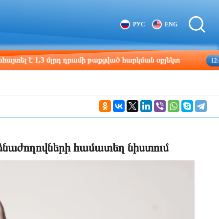
Tbilisi
Moscow
РУС
ENG
12:32
11:32
մլրդ դրամի թաքցված հարկման օբյեկտ
Եվրասիակ
12:17
ձնաժողովների համատեղ նիստում