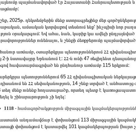
լայնումը պայմանավորված էր Հայաստանի Հանրապետության և Ե
րացմամբ:
շեք, 2025թ. դեկտեմբերին մենք ստորագրեցինք մեր գործընկերո
աթական, ամսական կտրվաքով տեսնում ենք՝ ինչպիսի նոր բաղ
ւթյուն օրակարգում: Եվ ահա, նաև, կարիք կա ավելի ընդլայնված
րավորություններ ունենալու, և շենքի ձեռքբերումը պայմավորված
հանուր առմամբ, օտարերկրյա պետություններում ՀՀ դիվանագիտ
ց 2-ի նստավայրը Երևանում է: ՀՀ-ն ունի 47 ռեզիդենտ դեսպանո
գով հավատարմագրված են ընդհանուր առմամբ 115 երկրում:
րերկրյա պետություններում 65 ՀՀ դիվանագիտական ներկայացու
դիսանում են ՀՀ սեփականություն, 14 շենք տրված է անհատույ
3 տեղ մենք ունենք հողատարածք, որտեղ պետք է կառուցապատո
 եղել և շինարարություն չի եղել:
1118
- համագործակցություն միջազգային կազմակերպություններ
աստանն անդամավճար է փոխանցում 113 միջազգային կազմակերպ
տացի փոխանցում է կատարվել 101 կազմակերպության (հայտ չե