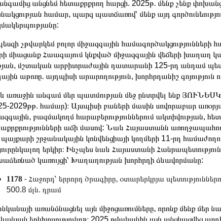
նգամից անցնեմ հետաքրքրող հարցի. 2025թ. մենք չենք փոխանց
նակցության համար, պարզ պատճառով՝ մենք այդ գործունեությունը
մակերպությանը:
եսզի չթվարկեմ բոլոր միջազգային համագործակցությունների հա
ի միացանք Հաագայում կնքված միջազգային վեճերի խաղաղ կա
թյան, մշտական արբիտրաժային դատարանի 125-րդ անդամ պետո
ային աթոռը. այդպիսի արարողություն, խորհրդանիշ գոյություն 
 առաջին անգամ մեր պատմության մեջ ընտրվել ենք ՅՈՒՆԵՍԿ
25-2029թթ. համար)։ Այսպիսի բաների մասին սովորաբար առօրյայո
ազգային, բազմակողմ հարաբերություններում ակտիվության, հետ
աքրքրությունների աճի մասով: Նաև Հայաստանն առողջապահ
 պայքարի շրջանակային կոնվենցիայի կողմերի 11-րդ համաժողո
հյուրընկալող երկիր։ Ինչպես նաև Հայաստանի Հանրապետութ
աձեռնած կառույցի՝ Խաղաղության խորհրդի ձևավորմանը:
1178
- Հաջորդ՝ երրորդ ծրագիրը, օտարերկրյա պետություննե
500.8 մլն. դրամ
նկանայի առանձնացնել այն միջոցառումները, որոնք մենք մեր 
ևանյան երկխոսությունը»։ 2025 թվականին այն անցկացվեց արդեն