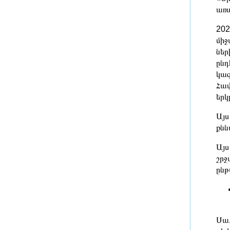
առա
կառուցել
2 ժամ առաջ
202
Ռուբեն Ռուբինյանն ու
միջ
Վալենտինա Մատվիենկոն
ներ
քննարկել են
ընդ
միջխորհրդարանական
կազ
համագործակցության օրակարգը
Հավ
մեկ ժամ առաջ
երկ
ՀՀ ԱԺ իններորդ գումարման
Այս
առաջին նստաշրջան - 07.08.2026
քնն
Այս
մեկ ժամ առաջ
շրջ
ՄԱԿ-ի անունից ցանկանում եմ
ընթ
վստահեցնել Ձեզ,
Կառավարությանը և Հայաստանի
ժողովրդին մեր շարունակական
աջակցության հարցում.
Գուտերեշը՝ Փաշինյանին
Սա,
մեկ ժամ առաջ