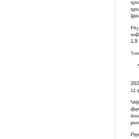
դրա
3 ժամ առաջ
դրա
Կարծում էի, որ սա
ֆին
ամենահեշտերից մեկը կլինի,
Ինչ
սակայն այն ամենաբարդը
դարձավ. Թրամփ
ավե
3 ժամ առաջ
1,9
Առանց տեղումների եղանակ,
Նախ
երեկոյան սպասվում է կարճատև
անձրև
2 ժամ առաջ
202
Կլուծվեն Երևանի Վարդաշենում
ՀՀ 
գտնվող 4-րդ կարգի վթարային
շենքերի բնակիչների
Կհի
բնակարանային խնդիրները
վեր
2 ժամ առաջ
մաս
քաղ
Բրյուսելը Անկարայից պահանջում
է ապացույցներ, որ տարանցվող
Բրյ
գազը ռուսական չէ