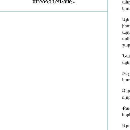
անը
ԱՄԲՈՂՋ ԼՐԱՀՈՍԸ »
հարևանների հետ շատ ավելի լավ
կու
են, քան նախկինում
3 ժամ առաջ
Այն
իհա
«Զվարթնոց» օդանավակայանի
այդ
հին մասնաշենքը Երևանի
ամե
պատմության և մշակույթի անշարժ
շար
հուշարձանների ցուցակից չի
հանվի
Նաև
3 ժամ առաջ
այն
Շիրակի մարզում դատարան է
Ինչ
հանձնվել ծանր և առանձնապես
կառ
ծանր հանցագործություններով 41
քրվարույթ, վերականգնվել է շուրջ
Ձեր
20 մլն դրամ
ոլո
3 ժամ առաջ
Քան
Հանցավոր խումբը զինվորական
ներ
հաշմանդամություն ունեցող
անձանցից հափշտակել է մոտ 14
Արտ
մլն դրամ