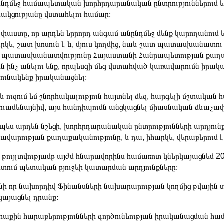
նդմեջ համապետական խորհրդարանական ընտրություններում
սակցությանը վստահելու համար։
 փաստը, որ արդեն երրորդ անգամ անընդմեջ մենք կարողանում 
րկե, շատ խոսուն է և, մյուս կողմից, նաև շատ պատասխանատո
 պատասխանատվությունը Հայաստանի Հանրապետության քաղաքաց
ն ինչ անելու ենք, որպեսզի մեզ վստահված կառավարումն իրա
ունակենք իրականացնել։
 ուզում եմ շնորհակալություն հայտնել ձեզ, հարգելի մշտակա
ուամենայնիվ, այս հանդիպումն անցկացնել միասնական ձևաչափով։
պես արդեն նշեցի, խորհրդարանական ընտրությունների արդյունք
ավարության քաղաքականությունը, և դա, իհարկե, վերաբերում է
 թույլտվությամբ այժմ հնարավորինս համառոտ կներկայացնեմ 2
րտում պետական բյուջեի կատարման արդյունքները։
ի որ նախորդիվ Ֆինանսների նախարարության կողմից թվային տվ
կայացնել դրանք։
աքին հարաբերությունների գործունեության իրականացման համա