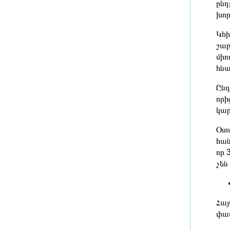
ընդ
2 ժամ առաջ
խո
Սարիգյուղի
Կհի
գազամատակարարումը
շաբ
կդադարեցվի
միո
հնա
2 ժամ առաջ
Ընդ
Քննարկվել են Հայաստանի հետ
որի
համատեղ ծրագրերի
իրականացման
կար
հնարավորությունները
Օտա
2 ժամ առաջ
հան
Կառավարությունը հաստատել է
որ 
2026/2027 ուսումնական տարվա
չեն
կլինիկական օրդինատուրայի
անվճար տեղերը
2 ժամ առաջ
Հայ
Վարչապետ Փաշինյանի ելույթը
փաս
Եվրասիական միջկառավարական