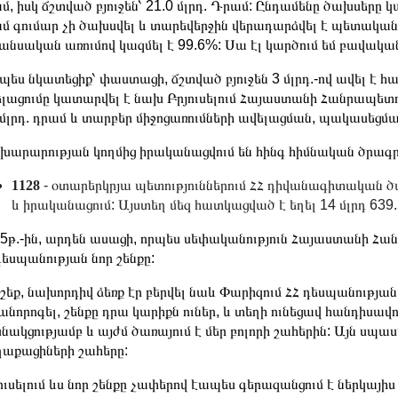
մ, իսկ ճշտված բյուջեն՝ 21.0 մլրդ. Դրամ: Ընդամենը ծախսերը կազմ
մ գումար չի ծախսվել և տարեվերջին վերադարձվել է պետական 
անսական առումով կազմել է 99.6%: Սա էլ կարծում եմ բավական
պես նկատեցիք՝ փաստացի, ճշտված բյուջեն 3 մլրդ.-ով ավել է հա
լացումը կատարվել է նախ Բրյուսելում Հայաստանի Հանրապետո
 մլրդ. դրամ և տարբեր միջոցառումների ավելացման, պակասեցման 
արարության կողմից իրականացվում են հինգ հիմնական ծրագր
1128
- օտարերկրյա պետություններում ՀՀ դիվանագիտական ծ
և իրականացում: Այստեղ մեզ հատկացված է եղել 14 մլրդ 639.5
5թ.-ին, արդեն ասացի, որպես սեփականություն Հայաստանի Հանրա
դեսպանության նոր շենքը:
շեք, նախորդիվ ձեռք էր բերվել նաև Փարիզում ՀՀ դեսպանության
անորոգել, շենքը դրա կարիքն ուներ, և տեղի ունեցավ հանդիսավ
նակցությամբ և այժմ ծառայում է մեր բոլորի շահերին: Այն ս
աքացիների շահերը:
ուսելում ևս նոր շենքը չափերով էապես գերազանցում է ներկայիս 