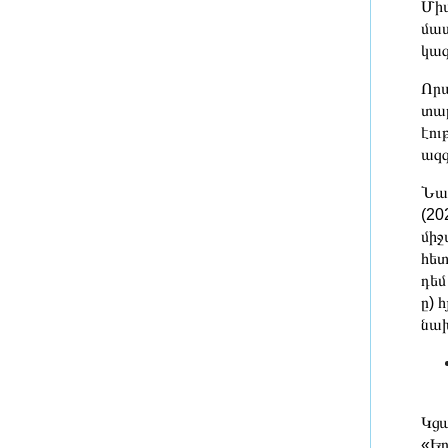
խորհրդի նիստին
Միա
մաս
2 ժամ առաջ
կազ
Հրդեհ է բռնկվել Սիլիկյան
Որպ
թաղամասի հարևանությամբ
տար
գտնվող աղբավայրում․ ՆԳՆ
էու
2 ժամ առաջ
ազգ
Իտալիայի 27 խոշոր քաղաքներում
Նաև
շոգ եղանակը կպահպանվի ևս 10
(20
օր
միջ
2 ժամ առաջ
հետ
դեմ
Փոփոխություն՝ ավտոբուսային
ը) 
երթուղիներում
նախ
2 ժամ առաջ
Երևանում նախատեսվում է 500
Կցա
մլն դոլարի ներդրմամբ խաղային
«Եր
և հյուրանոցային համալիր