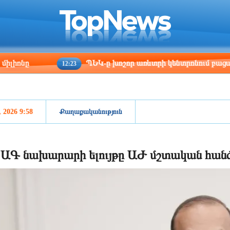
ris
Los Angeles
Beijing
Yerevan
:32
01:32
16:32
12:32
ՊԵԿ-ը խոշոր առևտրի կենտրոնում բացահայտել է 1,3 
12:23
, 2026 9:58
Քաղաքականություն
 ԱԳ նախարարի ելույթը ԱԺ մշտական հան