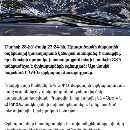
Մայիսի 28-ին՝ ժամը 23։24-ին, Արագածոտնի մարզային
օպերատիվ կառավարման կենտրոն ահազանգ է ստացվել,
որ «Տառերի պուրակ»-ի մոտակայքում տեղի է ունեցել ՃՏՊ․
անհրաժեշտ է փրկարարների օգնություն։ Այս մասին
հայտնում է ՆԳՆ փրկարար ծառայությունը։
Դեպքի վայր է մեկնել ՆԳՆ ՓԾ մարզային փրկարարական
վարչության հրշեջ-փրկարարական ջոկատից մեկ
մարտական հաշվարկ։
Պարզվել է, որ բախվել են «Opel» և
«Honda» մակնիշների ավտոմեքենաները։ Երեք տուժած
տեղափոխվել է բժշկական կենտրոն։
Փրկարարները հոսանքազրկել են ավտոմեքենաները, փակել
գազի բալոնների փականները, «Opel» մակնիշի