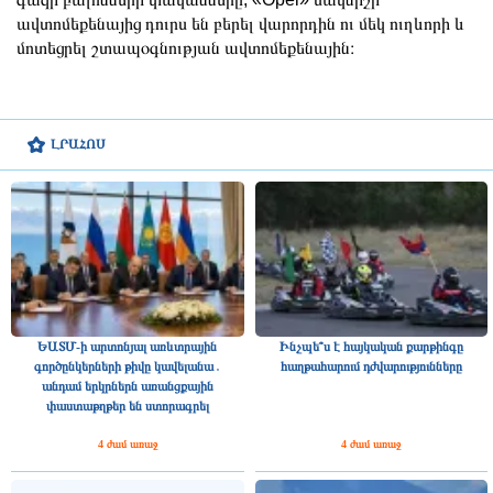
ավտոմեքենայից դուրս են բերել վարորդին ու մեկ ուղևորի և
մոտեցրել շտապօգնության ավտոմեքենային։
ԼՐԱՀՈՍ
ԵԱՏՄ-ի արտոնյալ առևտրային
Ինչպե՞ս է հայկական քարթինգը
գործընկերների թիվը կավելանա․
հաղթահարում դժվարությունները
անդամ երկրներն առանցքային
փաստաթղթեր են ստորագրել
4 ժամ առաջ
4 ժամ առաջ