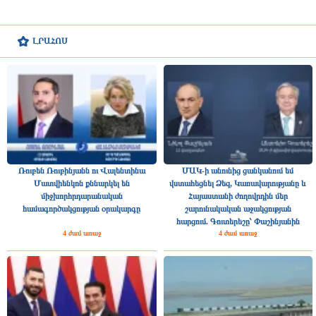
ԼՐԱՀՈՍ
Ռուբեն Ռուբինյանն ու Վալենտինա
ՄԱԿ-ի անունից ցանկանում եմ
Մատվիենկոն քննարկել են
վստահեցնել Ձեզ, Կառավարությանը և
միջխորհրդարանական
Հայաստանի ժողովրդին մեր
համագործակցության օրակարգը
շարունակական աջակցության
հարցում. Գուտերեշը՝ Փաշինյանին
4 ժամ առաջ
4 ժամ առաջ