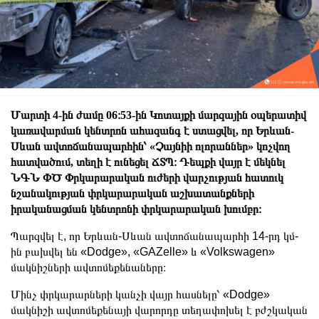
Մարտի 4-ին ժամը 06։53-ին Կոտայքի մարզային օպերատիվ
կառավարման կենտրոն ահազանգ է ստացվել, որ Երևան-
Սևան ավտոճանապարհին՝ «Չայնիի ոլորաններ» կոչվող
հատվածում, տեղի է ունեցել ՃՏՊ։ Դեպքի վայր է մեկնել
ՆԳՆ ՓԾ Փրկարարական ուժերի վարչության հատուկ
նշանակության փրկարարական աշխատանքների
իրականացման կենտրոնի փրկարարական խումբր։
Պարզվել է, որ Երևան-Սևան ավտոճանապարհի 14-րդ կմ-
ին բախվել են «Dodge», «GAZelle» և «Volkswagen»
մակնիշների ավտոմեքենաները։
Մինչ փրկարարների կանչի վայր հասնելը՝ «Dodge»
մակնիշի ավտոմեքենայի վարորդը տեղափոխել է բժշկական