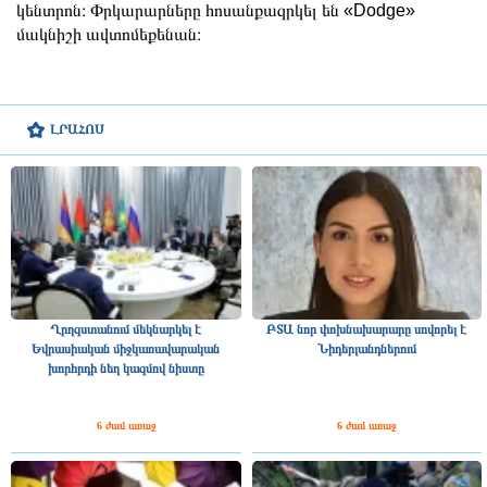
կենտրոն։ Փրկարարները հոսանքազրկել են «Dodge»
մակնիշի ավտոմեքենան։
ԼՐԱՀՈՍ
Ղրղզստանում մեկնարկել է
ԲՏԱ նոր փոխնախարարը սովորել է
Եվրասիական միջկառավարական
Նիդերլանդներում
խորհրդի նեղ կազմով նիստը
6 ժամ առաջ
6 ժամ առաջ