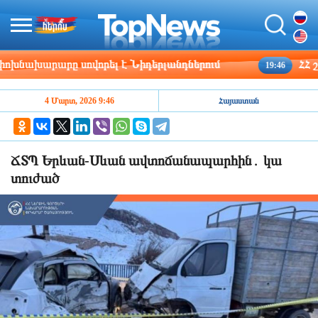
ախարարը սովորել է Նիդերլանդներում
ՀՀ շրջա
19:46
4 Մարտ, 2026 9:46
Հայաստան
ՃՏՊ Երևան-Սևան ավտոճանապարհին․ կա
տուժած