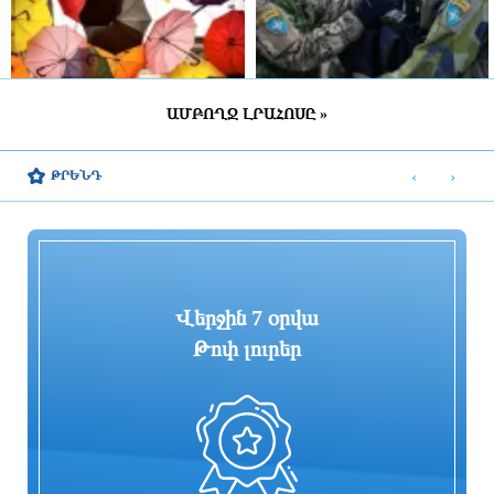
ԱՄԲՈՂՋ ԼՐԱՀՈՍԸ »
ՀՀ շրջանների մեծ մասում սպասվում է
Շվեդիայում 2026 թվականին
կարճատև անձրև և ամպրոպ,
զորակոչիկների թիվը կլինի
‹
›
ԹՐԵՆԴ
հնարավոր է կարկուտ
ամենամեծը մի քանի տասնամյակի
ընթացքում
6 ժամ առաջ
6 ժամ առաջ
Վերջին 7 օրվա
Թոփ լուրեր
«ՑԱՅԳ» հեռուստաընկերությունն
Հիմնանորոգվում է Սևան-Մարտունի-
իրականացնում է «Շիրակցու խոսք»
Վարդենիս-ՀՀ սահման
ծրագիրը
ավտոճանապարհի մի հատվածը