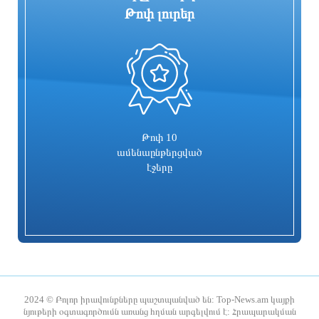
Թոփ լուրեր
0
Արաղչին կայցելի Պակիստան
4 մեդալ՝ մաթեմատիկական
միջազգային ուսանողական
օլիմպիադայում
5 ժամ առաջ
5 ժամ առաջ
Թոփ 10
ամենաընթերցված
էջերը
Մեծ Բրիտանիայի կառավարությունը
ՀՀ-ում չկան քաղբանտարկյալներ.
կշարունակի բանտարկյալների
Արթուր Հովհաննիսյան
վաղաժամկետ ազատման ծրագիրը
2024 © Բոլոր իրավունքները պաշտպանված են: Top-News.am կայքի
նյութերի օգտագործումն առանց հղման արգելվում է: Հրապարակման