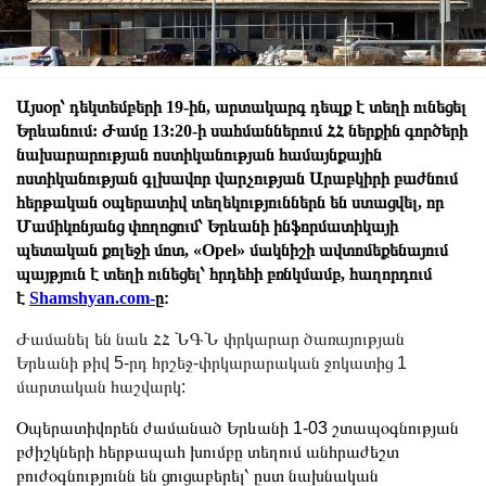
Այսօր՝ դեկտեմբերի 19-ին, արտակարգ դեպք է տեղի ունեցել
Երևանում: Ժամը 13:20-ի սահմաններում ՀՀ ներքին գործերի
նախարարության ոստիկանության համայնքային
ոստիկանության գլխավոր վարչության Արաբկիրի բաժնում
հերթական օպերատիվ տեղեկություններն են ստացվել, որ
Մամիկոնյանց փողոցում՝ Երևանի ինֆորմատիկայի
պետական քոլեջի մոտ, «Opel» մակնիշի ավտոմեքենայում
պայթյուն է տեղի ունեցել՝ հրդեհի բռնկմամբ, հաղորդում
է
Shamshyan.com-
ը։
Ժամանել են նաև ՀՀ ՆԳՆ փրկարար ծառայության
Երևանի թիվ 5-րդ հրշեջ-փրկարարական ջոկատից 1
մարտական հաշվարկ:
Օպերատիվորեն ժամանած Երևանի 1-03 շտապօգնության
բժիշկների հերթապահ խումբը տեղում անհրաժեշտ
բուժօգնությունն են ցուցաբերել՝ ըստ նախնական