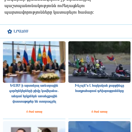
պաշտպանունակությունն ուժեղացնելու
պարտավորությունները կատարելու համար։
ԼՐԱՀՈՍ
ԵԱՏՄ-ի արտոնյալ առևտրային
Ինչպե՞ս է հայկական քարթինգը
գործընկերների թիվը կավելանա․
հաղթահարում դժվարությունները
անդամ երկրներն առանցքային
փաստաթղթեր են ստորագրել
4 ժամ առաջ
4 ժամ առաջ