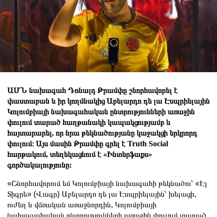
ԱՄՆ նախագահ Դոնալդ Թրամփը շնորհավորել է
փաստաբան և իր կողմնակից Աբելարդո դե լա Էսպրիելային
Կոլումբիայի նախագահական ընտրությունների առաջին
փուլում տարած հաղթանակի կապակցությամբ և
հայտարարել, որ նրա թեկնածությանը կաջակցի երկրորդ
փուլում։ Այս մասին Թրամփը գրել է Truth Social
հարթակում, տեղեկացնում է «Ինտերֆաքս»
գործակալությունը:
«Շնորհավորում եմ Կոլումբիայի նախագահի թեկնածու՝ «Էլ
Տիգրե» (Վագր) Աբելարդո դե լա Էսպրիելային՝ խելացի,
ուժեղ և վճռական առաջնորդին, Կոլումբիայի
նախագահական ընտրությունների առաջին փուլում տարած