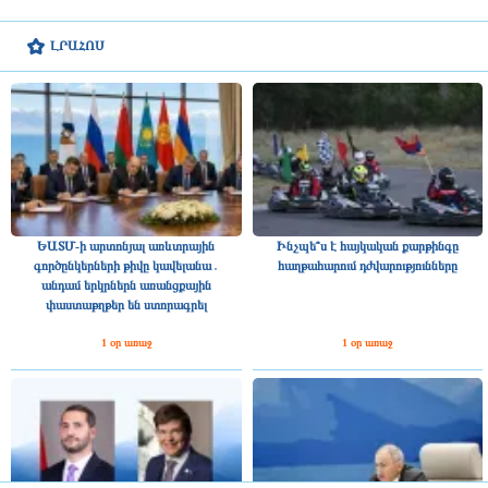
ԼՐԱՀՈՍ
ԵԱՏՄ-ի արտոնյալ առևտրային
Ինչպե՞ս է հայկական քարթինգը
գործընկերների թիվը կավելանա․
հաղթահարում դժվարությունները
անդամ երկրներն առանցքային
փաստաթղթեր են ստորագրել
1 օր առաջ
1 օր առաջ