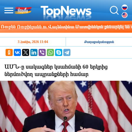
բեն Ռուբինյանն ու Վալենտինա Մատվիենկոն քննարկել են մ
3 Հունիս, 2026 11:04
Քաղաքականություն
ԱՄՆ-ը սակագներ կսահմանի 60 երկրից
ներմուծվող ապրանքների համար