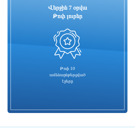
Վերջին 7 օրվա
Թոփ լուրեր
0
Կառավարությունը գումար է
ԵԱՏՄ-ի և ԱՄԷ-ի միջև ազատ
հատկացրել ճանապարհների
առևտրի գոտու մասին պայմանագիրն
հիմնանորոգման, կառուցման,
ուժի մեջ կմտնի 2026 թվականի
վերակառուցման, միջին նորոգման և
հոկտեմբերի 6-ին
կլաստերային դպրոցներ տանող
ճանապարհների համար
3 ժամ առաջ
3 ժամ առաջ
Թոփ 10
ամենաընթերցված
էջերը
Կասեցվել է «Օձուն» ապրանքանիշի
Իրանի շուրջ հակամարտության
գազավորված զովացուցիչ
կարգավորումից հետո նավթի և
ըմպելիքների արտադրությունը
բենզինի գները կտրուկ կնվազեն.