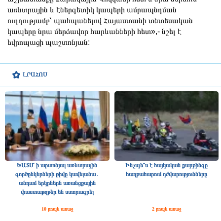
առևտրային և էներգետիկ կապերի ամրապնդման
ուղղությամբ՝ պահպանելով Հայաստանի տնտեսական
կապերը նրա մերձավոր հարևանների հետ»,- նշել է
եվրոպացի պաշտոնյան:
ԼՐԱՀՈՍ
ԵԱՏՄ-ի արտոնյալ առևտրային
Ինչպե՞ս է հայկական քարթինգը
գործընկերների թիվը կավելանա․
հաղթահարում դժվարությունները
անդամ երկրներն առանցքային
փաստաթղթեր են ստորագրել
10 րոպե առաջ
2 րոպե առաջ