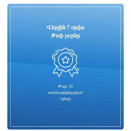
4 ժամ առաջ
4 ժամ առաջ
Վերջին 7 օրվա
Թոփ լուրեր
0
Երևանում ծառեր են կոտրվել և ընկել
Վինիսիուսը ջնջել է Ռեալի հետ
ավտոմեքենաների վրա
կապված բոլոր լուսանկարներն ու
գրառումները
3 ժամ առաջ
3 ժամ առաջ
Թոփ 10
ամենաընթերցված
էջերը