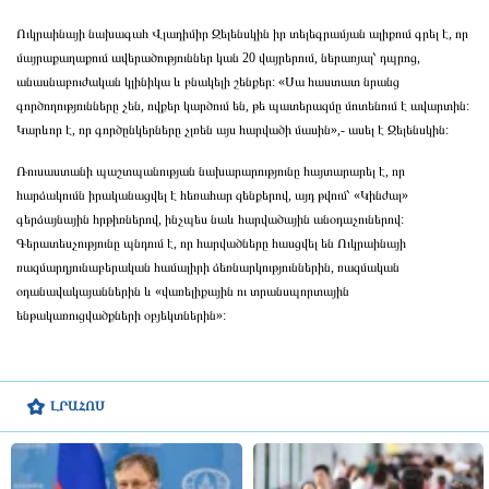
Ուկրաինայի նախագահ Վլադիմիր Զելենսկին իր տելեգրամյան ալիքում գրել է, որ
մայրաքաղաքում ավերածություններ կան 20 վայրերում, ներառյալ՝ դպրոց,
անասնաբուժական կլինիկա և բնակելի շենքեր: «Սա հաստատ նրանց
գործողությունները չեն, ովքեր կարծում են, թե պատերազմը մոտենում է ավարտին:
Կարևոր է, որ գործընկերները չլռեն այս հարվածի մասին»,- ասել է Զելենսկին:
Ռուսաստանի պաշտպանության նախարարությունը հայտարարել է, որ
հարձակումն իրականացվել է հեռահար զենքերով, այդ թվում՝ «Կինժալ»
գերձայնային հրթիռներով, ինչպես նաև հարվածային անօդաչուներով:
Գերատեսչությունը պնդում է, որ հարվածները հասցվել են Ուկրաինայի
ռազմարդյունաբերական համալիրի ձեռնարկություններին, ռազմական
օդանավակայաններին և «վառելիքային ու տրանսպորտային
ենթակառուցվածքների օբյեկտներին»:
ԼՐԱՀՈՍ