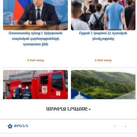
Ռուսաստանը պետք է երկարատեւ
Որքան է կազմում ՀՀ մշտական
ռազմական գործողությունների
բնակչությունը
պատրաստ լինի
4 ժամ առաջ
4 ժամ առաջ
ԱՄԲՈՂՋ ԼՐԱՀՈՍԸ »
Բենզալցակայանում տեղի է ունեցել
Բերդ համայնքին կվերադարձվի 5.9
պայթյուն. կա 2 տուժած
հա մակերեսով 3 հողամաս
‹
›
ԹՐԵՆԴ