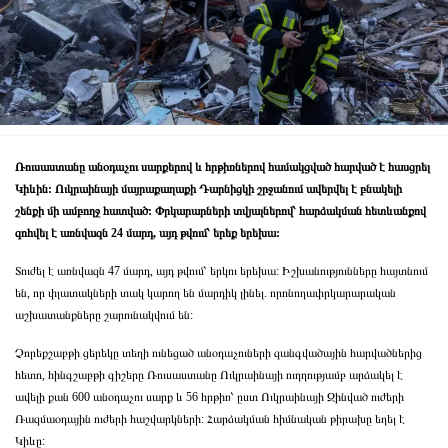
Ռուսաստանը անօդաչու սարքերով և հրթիռներով համակցված հարված է հասցրել
Կիևին: Ուկրաինայի մայրաքաղաքի Դարնիցկի շրջանում ավերվել է բնակելի
շենքի մի ամբողջ հատված: Փրկարարների տվյալներով՝ հարձակման հետևանքով
զոհվել է առնվազն 24 մարդ, այդ թվում՝ երեք երեխա:
Տուժել է առնվազն 47 մարդ, այդ թվում՝ երկու երեխա: Իշխանությունները հայտնում
են, որ փլատակների տակ կարող են մարդիկ լինել. որոնողափրկարարական
աշխատանքները շարունակվում են:
Չորեքշաբթի ցերեկը տեղի ունեցած անօդաչուների զանգվածային հարվածներից
հետո, հինգշաբթի գիշերը Ռուսաստանը Ուկրաինայի ուղղությամբ արձակել է
ավելի քան 600 անօդաչու սարք և 56 հրթիռ՝ ըստ Ուկրաինայի Զինված ուժերի
Ռազմաօդային ուժերի հաշվարկների: Հարձակման հիմնական թիրախը եղել է
Կիևը: